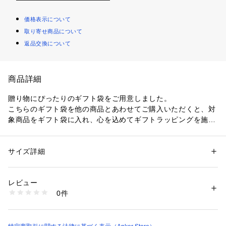
価格表示について
取り寄せ商品について
返品交換について
商品詳細
贈り物にぴったりのギフト袋をご用意しました。

こちらのギフト袋を他の商品とあわせてご購入いただくと、対
象商品をギフト袋に入れ、心を込めてギフトラッピングを施し
た状態でお届けいたします。

布製ならではの落ち着いた質感で、誕生日や記念日、ちょっと
サイズ詳細
性別：
レディース
メンズ
キッズ・ベビー
したお礼など、さまざまなシーンにおすすめです。

カテゴリー：
生活雑貨
 ＞ 
家電
 ＞ 
その他家電
素材：布製
レビュー
【サイズの目安】

商品番号：
1089800000138 
（モール）
0件
本ギフト袋は S・M・L の3サイズ展開です。

99018000420 （ショップ）
ご購入時の参考として、以下を目安にお選びください。

--------------------------------------------------------------

Sサイズ：イヤホンやモバイルバッテリーなどの小型ガジェッ