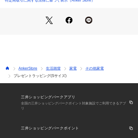
特定商取引に関する法律に基づく表示（Anker Store）
ト

Mサイズ：ヘッドホンなどの中型製品

Lサイズ：体重計・ハンディ掃除機などの大型製品

---------------------------------------------------------------

※商品の形状や付属品により、ラッピング時のサイズ感が異な
る場合がございます。

※ギフト袋単品でのご購入の場合、ラッピング対応は行ってお
りません。

※ラッピング方法・袋の仕様のご指定は承っておりません。

※ご購入時に選択されたサイズが商品に適さないと判断した場
AnkerStore
生活雑貨
家電
その他家電
合、ラッピングは行わず、ギフト袋を同梱してお届けいたしま
プレゼントラッピング(Sサイズ)
す。

あらかじめご了承ください。
三井ショッピングパークアプリ
全国の三井ショッピングパークポイント対象施設でご利用できるアプ
リ
三井ショッピングパークポイント