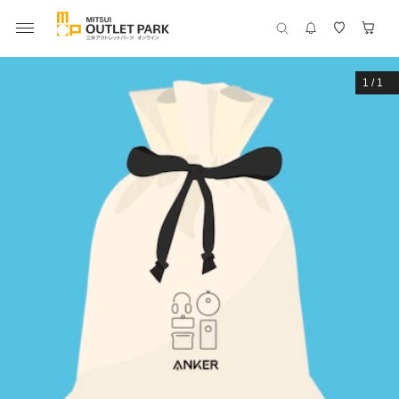
1
/
1