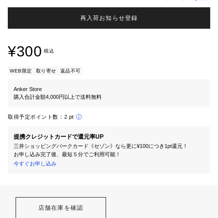
再入荷お知らせ登録
¥300
税込
WEB限定
取り寄せ
返品不可
Anker Store
購入合計金額4,000円以上で送料無料
取得予定ポイント数：
2 pt
提携クレジットカードで還元率UP
三井ショッピングパークカード《セゾン》なら更に¥100につき1pt還元！
お申し込み完了後、最短５分でご利用可能！
今すぐお申し込み
店舗在庫を確認