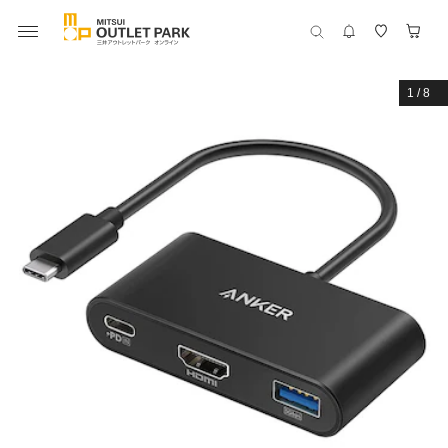
1
/
8