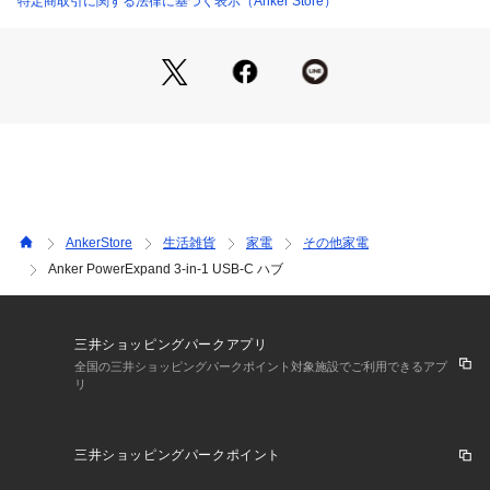
特定商取引に関する法律に基づく表示（Anker Store）
データ転送やHDMI接続などハブとして使用しながらも、お使
いのノートPCに最大90Wまでの高出力で急速充電が可能で
す。
高速データ転送・高画質出力
動画や音楽など5Gbpsの高速データ転送。4K (30Hz) 出力対応
のHDMIポートを搭載し、モニターやプロジェクターなどの大
画面で高画質コンテンツをお楽しみいただけます。
AnkerStore
生活雑貨
家電
その他家電
製品仕様
Anker PowerExpand 3-in-1 USB-C ハブ
サイズ
約75 × 38 × 16mm
三井ショッピングパークアプリ
全国の三井ショッピングパークポイント対象施設でご利用できるアプ
リ
重さ
約40g
三井ショッピングパークポイント
搭載ポート詳細