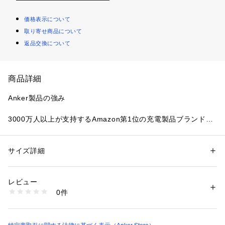
価格表示について
取り寄せ商品について
返品交換について
商品詳細
Anker製品の強み
3000万人以上が支持するAmazon第1位の充電製品ブランドを
是非お試しください。
3つのポートを1つに
サイズ詳細
性別：
レディース
メンズ
キッズ・ベビー
カテゴリー：
生活雑貨
 ＞ 
家電
 ＞ 
その他家電
ノートPCのUSB-Cポートから、USB Power Deliveryに対応し
レビュー
たパススルー急速充電、HDMI接続、高速データ転送が可能で
商品番号：
1089800000188 
（モール）
0件
す。
A8339 （ショップ）
パススルー充電対応