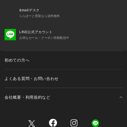
・1 × データ転送用USB-A 3.0 ポート (最大5Gbps) ※充電や
&mallデスク
映像出力に非対応
ららぽーと受取なら送料無料
・1 × PD対応USB-C充電ポート (最大入力100W) ※ノートPC
LINE公式アカウント
への給電は90Wになります。データ転送や映像出力に非対応
お得なセール・クーポン情報配信中
・1 × 最大4K (30Hz) 対応HDMIポート
初めての方へ
よくある質問・お問い合わせ
会社概要・利用規約など
三井不動産が展開する商業施設一覧