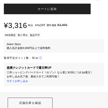
カートに追加
¥3,316
¥3,490
4%OFF
税込
通常価格
WEB限定
取り寄せ
返品不可
Anker Store
購入合計金額4,000円以上で送料無料
取得予定ポイント数：
30 pt
提携クレジットカードで還元率UP
三井ショッピングパークカード《セゾン》なら更に¥100につき1pt還元！
お申し込み完了後、最短５分でご利用可能！
今すぐお申し込み
店舗在庫を確認