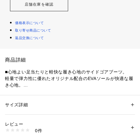
店舗在庫を確認
価格表示について
取り寄せ商品について
返品交換について
商品詳細
■心地よい足当たりと軽快な履き心地のサイドゴアブーツ。

軽量で弾力性に優れたオリジナル配合のEVAソールが快適な履
き心地。

ソフトなヌバックレザーを採用することでサイドゴアブーツの
スタイルと履き心地を両立させました。
サイズ詳細
性別：
メンズ
カテゴリー：
シューズ
 ＞ 
ブーツ
素材：甲革：牛革

表底：合成底（EVA）

レビュー
踵：ラバー

0件
製法：セメンテッド式

修理：ヒール、ソール交換 不可