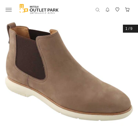
1
/
9