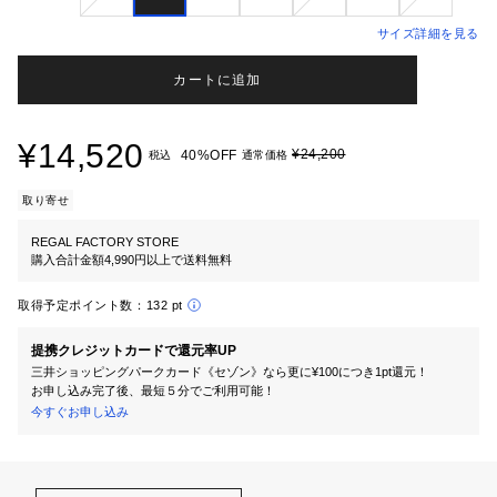
サイズ詳細を見る
カートに追加
¥14,520
¥24,200
40%OFF
税込
通常価格
取り寄せ
REGAL FACTORY STORE
購入合計金額4,990円以上で送料無料
取得予定ポイント数：
132 pt
提携クレジットカードで還元率UP
三井ショッピングパークカード《セゾン》なら更に¥100につき1pt還元！
お申し込み完了後、最短５分でご利用可能！
今すぐお申し込み