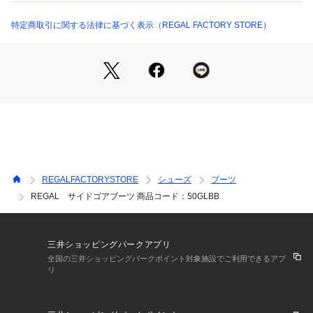
生産国：カンボジア
洗濯：不可
特定商取引に関する法律に基づく表示（REGAL FACTORY STORE）
※詳しい洗濯方法については、商品の品質表示タグをご覧ください
商品番号：
1090500000033 
（モール）
50GLBB （ショップ）
REGALFACTORYSTORE
シューズ
ブーツ
REGAL サイドゴアブーツ 商品コード：50GLBB
三井ショッピングパークアプリ
全国の三井ショッピングパークポイント対象施設でご利用できるアプ
リ