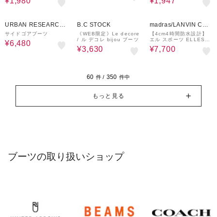
¥1,980
¥1,947
40%OFF
70%OFF
30%OFF
URBAN RESEARCH
B.C STOCK
madras/LANVIN COL
ware house
LECTION
サイドゴアブーツ
《WEB限定》Le decore
【4cm4時間防水設計】
/ ル デコレ bijou ブーツ
エル スポーツ ELLESP
¥6,480
ORT キャビティソール
¥3,630
¥7,700
ニットブーツ ESP126
02
60
350
件 /
件中
もっと見る
ブーツの取り扱いショップ