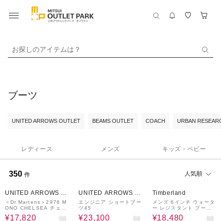
お探しのアイテムは？
ブーツ
UNITED ARROWS OUTLET
BEAMS OUTLET
COACH
URBAN RESEARC
レディース
メンズ
キッズ・ベビー
350
人気順
件
40%OFF
40%OFF
20%OFF
UNITED ARROWS O
UNITED ARROWS O
Timberland
UTLET
UTLET
＜Dr.Martens＞2976 M
エンジニア ショートブー
メンズ 6インチ ウォータ
ONO CHELSEA チェル
ツ45
ー レジスタント ブーツ -
シー レザー ブーツ
ウィート
¥17,820
¥23,100
¥18,480