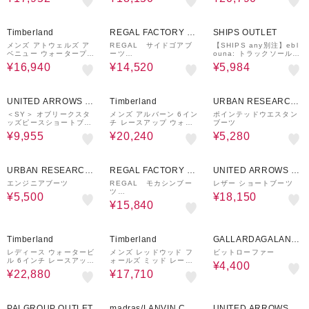
ー ブ
ブーツ - ウィート
30%OFF
40%OFF
60%OFF
Timberland
REGAL FACTORY ST
SHIPS OUTLET
ORE
メンズ アトウェルズ ア
REGAL サイドゴアブ
【SHIPS any別注】ebl
ベニュー ウォータープル
ーツ
ouna: トラックソール
ーフ チャッカ ブーツ
商品コード：50GLBB
ロング ブーツ
¥16,940
¥14,520
¥5,984
50%OFF
20%OFF
60%OFF
UNITED ARROWS O
Timberland
URBAN RESEARCH
UTLET
ware house
＜SY＞ オブリークスタ
メンズ アルバーン 6イン
ポインテッドウエスタン
ッズピースショートブー
チ レースアップ ウォー
ブーツ
ツ70↑
タープルーフ ブーツ - ブ
¥9,955
¥20,240
¥5,280
ラック
50%OFF
40%OFF
50%OFF
URBAN RESEARCH
REGAL FACTORY ST
UNITED ARROWS O
ware house
ORE
UTLET
エンジニアブーツ
REGAL モカシンブー
レザー ショートブーツ
ツ
¥5,500
¥18,150
商品コード：72ELBD
¥15,840
20%OFF
30%OFF
33%OFF
Timberland
Timberland
GALLARDAGALANT
E
レディース ウォータービ
メンズ レッドウッド フ
ビットローファー
ル 6インチ レースアップ
ォールズ ミッド レース
¥4,400
ウォータープルーフ ブー
アップ ウォータープルー
¥22,880
¥17,710
ツ - ウィート
フ チャッカ ブーツ - ダ
ークブラウン
54%OFF
50%OFF
40%OFF
PALGROUP OUTLET
madras/LANVIN COL
UNITED ARROWS O