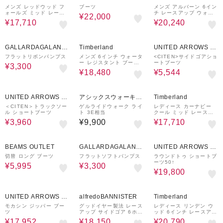
メンズ レッドウッド フ
ブーツ
メンズ アルバーン 6イン
ォールズ ミッド レース
チ レースアップ ウォー
¥22,000
アップ ウォータープルー
タープルーフ ブーツ - ミ
¥17,710
¥20,240
フ チャッカ ブーツ - ウ
ディアムブラウン
ィート
40%OFF
20%OFF
30%OFF
GALLARDAGALANT
Timberland
UNITED ARROWS O
E
UTLET
フラットリボンパンプス
メンズ 6インチ ウォータ
<CITEN>サイドゴアショ
ー レジスタント ブーツ -
ートブーツ
¥3,300
ブラック
¥18,480
¥5,544
50%OFF
30%OFF
UNITED ARROWS O
アシックスウォーキン
Timberland
UTLET
グ
＜CITEN＞トラックソー
ゲルライドウォーク ライ
レディース カーナビー
ル ショートブーツ
ト 3E相当
クール ミッド レースア
ップ ブーツ － ウィート
¥3,960
¥9,900
¥17,710
50%OFF
40%OFF
50%OFF
BEAMS OUTLET
GALLARDAGALANT
UNITED ARROWS O
E
UTLET
切替 ロング ブーツ
フラットソフトパンプス
ラウンドトゥ ショートブ
ーツ50↑
¥5,995
¥3,300
¥19,800
40%OFF
50%OFF
30%OFF
UNITED ARROWS O
alfredoBANNISTER
Timberland
UTLET
モカシン ジッパー ブー
グッドイヤー製法 レース
レディース リンデン ウ
ツ
アップ サイドゴア 6ホー
ッド 6インチ レースアッ
ル プレーントゥ ダービ
プ ウォータープルーフ
¥17,952
¥18,150
¥20,790