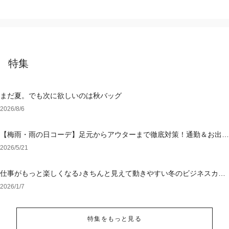
特集
まだ夏。でも次に欲しいのは秋バッグ
2026/8/6
【梅雨・雨の日コーデ】足元からアウターまで徹底対策！通勤＆お出か
けを乗り切る「大人の撥水・ウォッシャブル」特集
2026/5/21
仕事がもっと楽しくなる♪きちんと見えて動きやすい冬のビジネスカジ
ュアル
2026/1/7
特集をもっと見る