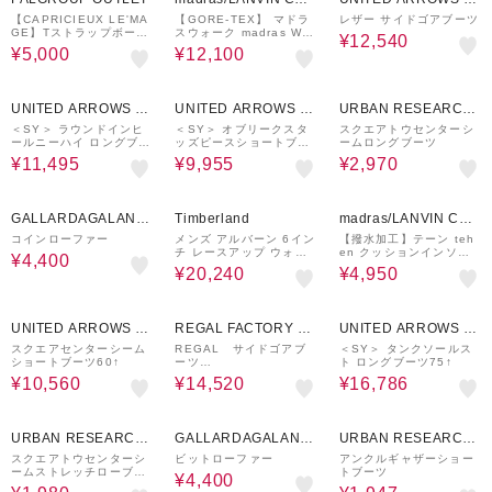
LECTION
UTLET
【CAPRICIEUX LE'MA
【GORE-TEX】 マドラ
レザー サイドゴアブーツ
GE】Tストラップボーン
スウォーク madras Wal
¥12,540
サンダル
k ゴアテックス 防滑ソー
¥5,000
¥12,100
ルで寒冷地でも安心！ミ
ドル丈でより暖かく 軽
くて履きやすい ミドルブ
50%OFF
50%OFF
70%OFF
ーツ MWL2207
UNITED ARROWS O
UNITED ARROWS O
URBAN RESEARCH
UTLET
UTLET
ware house
＜SY＞ ラウンドインヒ
＜SY＞ オブリークスタ
スクエアトウセンターシ
ールニーハイ ロングブー
ッズピースショートブー
ームロングブーツ
ツ55
ツ70↑
¥11,495
¥9,955
¥2,970
33%OFF
20%OFF
50%OFF
GALLARDAGALANT
Timberland
madras/LANVIN COL
E
LECTION
コインローファー
メンズ アルバーン 6イン
【撥水加工】テーン teh
チ レースアップ ウォー
en クッションインソー
¥4,400
タープルーフ ブーツ - ウ
ルで履き心地抜群、ライ
¥20,240
¥4,950
ィート
ンストーン付きサイドゴ
アブーツ TN1776
70%OFF
40%OFF
30%OFF
UNITED ARROWS O
REGAL FACTORY ST
UNITED ARROWS O
UTLET
ORE
UTLET
スクエアセンターシーム
REGAL サイドゴアブ
＜SY＞ タンクソールス
ショートブーツ60↑
ーツ
ト ロングブーツ75↑
商品コード：50GLBB
¥10,560
¥14,520
¥16,786
70%OFF
33%OFF
70%OFF
URBAN RESEARCH
GALLARDAGALANT
URBAN RESEARCH
ware house
E
ware house
スクエアトウセンターシ
ビットローファー
アンクルギャザーショー
ームストレッチローブー
トブーツ
¥4,400
ツ