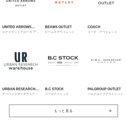
UNITED ARROWS
BEAMS OUTLET
COACH
ユナイテッドアローズ アウ
ビームスアウトレット
コーチ アウトレット
OUTLET
トレット
URBAN RESEARCH
B.C STOCK
PALGROUP OUTLET
アーバンリサーチウェアハ
ベーセーストック
パルグループアウトレット
ware house
ウス
もっと見る