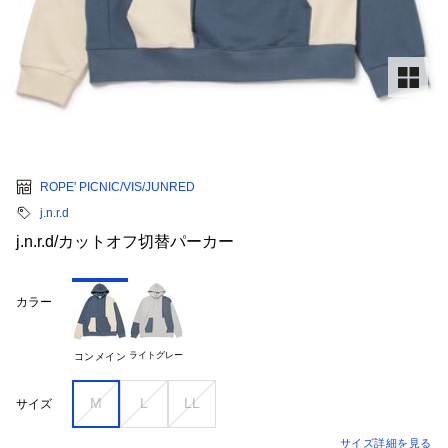
ROPE' PICNIC/VIS/JUNRED
j.n.r.d
j.n.r.d/カットオフ切替パーカー
カラー
ライトグレー
コンメイン
M
L
LL
サイズ
サイズ詳細を見る