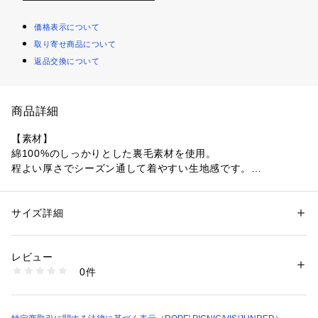
価格表示について
取り寄せ商品について
返品交換について
商品詳細
【素材】
綿100%のしっかりとした裏毛素材を使用。
程よい厚さでシーズン通して着やすい生地感です。
【デザイン・シルエット】
袖や身頃、ポケット部分で別カラーの生地と切り替えたデザイ
サイズ詳細
性別：
メンズ
ンが特徴の、同素材切替プルパーカー。
カテゴリー：
ファッション
 ＞ 
トップス
 ＞ 
パーカー
素材：綿 100%
切替部分はカットオフ仕様なのでリメイクのような仕上がりに
生産国：バングラデシュ
レビュー
なっています。
洗濯：洗濯機、漂白不可、タンブル乾燥不可、自然乾燥、アイロン仕上げ
0件
そこまで派手なカラー組み合わせではないので、気軽に取り入
可、ドライ可、ウエットクリーニング可
※詳しい洗濯方法については、商品の品質表示タグをご覧ください
れられるデザイン。
商品番号：
1094100000368 
（モール）
ラフに着られるルーズなシルエット。
AOM14340 （ショップ）