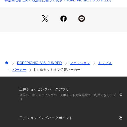
特定商取引に関する法律に基づく表示（ROPE' PICNIC/VIS/JUNRED）
【 スタイリング 】
裏毛素材の切り替えパーカーなので、キレイめなパンツよりも
デニムやチノパンなどカジュアルなパンツとのスタイリングが
オススメ。
裏地：なし
透け感：なし
伸縮性：あり
生地感・厚さ：普通
ポケット：あり
ROPEPICNIC_VIS_JUNRED
ファッション
トップス
その他仕様：なし
パーカー
j.n.r.d/カットオフ切替パーカー
profile：『j.n.r.d』
【CHANGE TO NEW STANDARD】をブランドテーマとして
掲げ、トレンドを取り入れた新たなスタンダードアイテムを毎
三井ショッピングパークアプリ
シーズン作り出し、
全国の三井ショッピングパークポイント対象施設でご利用できるアプ
リ
【ただシンプルで着やすいスタンダード】という概念から脱却
して、常にお客様に新鮮さを与えることを目指しているブラン
ド。
三井ショッピングパークポイント