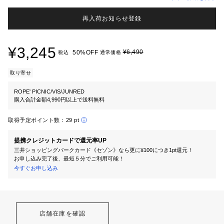
再入荷お知らせ登録
¥3,245
¥6,490
50%OFF
税込
通常価格
取り寄せ
ROPE' PICNIC/VIS/JUNRED
購入合計金額4,990円以上で送料無料
取得予定ポイント数：
29 pt
提携クレジットカードで還元率UP
三井ショッピングパークカード《セゾン》なら更に¥100につき1pt還元！
お申し込み完了後、最短５分でご利用可能！
今すぐお申し込み
店舗在庫を確認