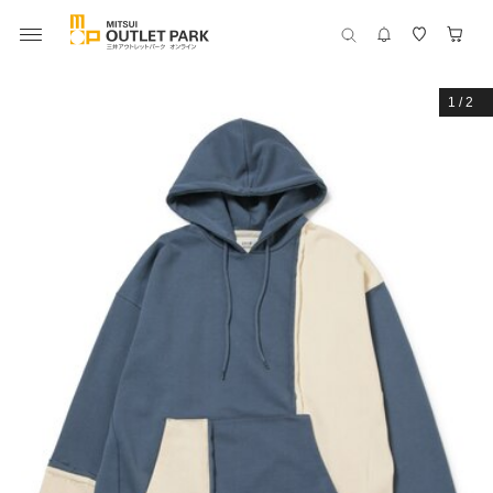
1
/
2