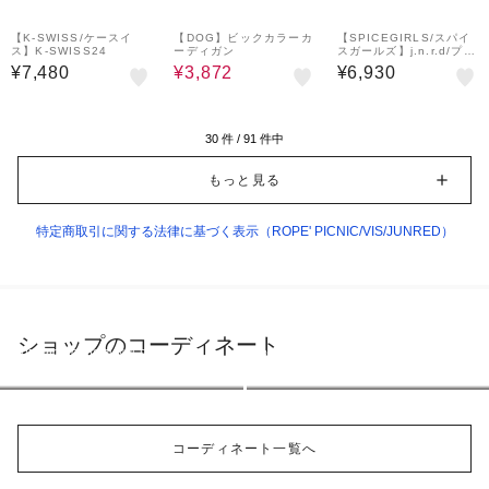
20%OFF
【K-SWISS/ケースイ
【DOG】ビックカラーカ
【SPICEGIRLS/スパイ
ス】K-SWISS24
ーディガン
スガールズ】j.n.r.d/プレ
イリストバックプリント
¥7,480
¥3,872
¥6,930
ロンT
30
件 /
91
件中
もっと見る
特定商取引に関する法律に基づく表示（ROPE' PICNIC/VIS/JUNRED）
ショップのコーディネート
ROPE' PICNIC/VIS/JUNRED
ROPE' PICNIC/VIS/JUNRED
158cm
158cm
コーディネート一覧へ