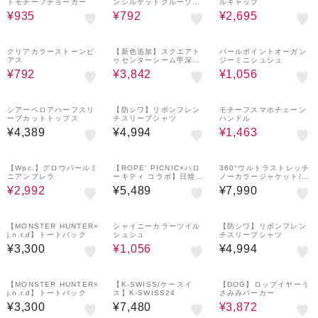
トモチーフチョーカー
ンシルケットクルーソッ
ルキャップ
クス
¥935
¥792
¥2,695
20%OFF
30%OFF
20%OFF
クリアカラーストーンピ
【新色追加】スクエアト
パールポイントオーガン
アス
ゥセンターシーム甲深バ
ジーミニシュシュ
ブーシュ
¥792
¥3,842
¥1,056
30%OFF
シアーベロアハーフスリ
【防シワ】リボンフレン
モチーフスマホチェーン
ーブカットトップス
チスリーブシャツ
ハンドル
¥4,389
¥4,994
¥1,463
20%OFF
【Wpc.】グロウパールミ
【ROPE' PICNIC×ハロ
360°ウルトラストレッチ
ニアンブレラ
ーキティ コラボ】日焼け
ノーカラージャケット/U
ハローキティ アソートシ
Vカット・花粉ガード・
¥2,992
¥5,489
¥7,990
ャツ
セットアップ対応
20%OFF
【MONSTER HUNTER×
シャイニーカラーツイル
【防シワ】リボンフレン
j.n.r.d】トートバック
シュシュ
チスリーブシャツ
¥3,300
¥1,056
¥4,994
20%OFF
【MONSTER HUNTER×
【K-SWISS/ケースイ
【DOG】ロップイヤーう
j.n.r.d】トートバック
ス】K-SWISS24
さみみパーカー
¥3,300
¥7,480
¥3,872