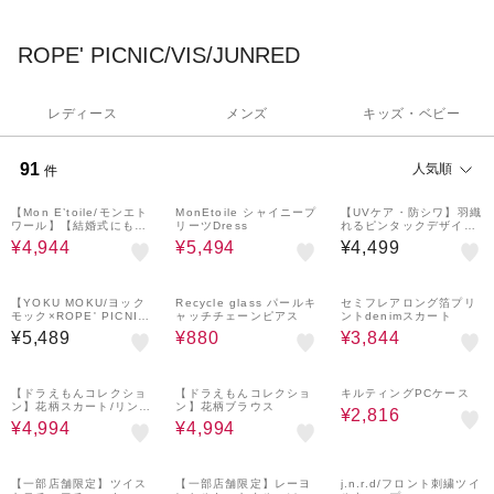
ROPE' PICNIC/VIS/JUNRED
レディース
メンズ
キッズ・ベビー
91
人気順
件
50%OFF
50%OFF
【Mon E’toile/モンエト
MonEtoile シャイニープ
【UVケア・防シワ】羽織
ワール】【結婚式にも】
リーツDress
れるピンタックデザイン
レースDRESS
ペプラムシャツ
¥4,944
¥5,494
¥4,499
50%OFF
50%OFF
【YOKU MOKU/ヨック
Recycle glass パールキ
セミフレアロング箔プリ
モック×ROPE' PICNI
ャッチチェーンピアス
ントdenimスカート
C】リボンブラウス
¥5,489
¥880
¥3,844
24%OFF
17%OFF
20%OFF
【ドラえもんコレクショ
【ドラえもんコレクショ
キルティングPCケース
ン】花柄スカート/リンク
ン】花柄ブラウス
¥2,816
コーデ
¥4,994
¥4,994
50%OFF
20%OFF
30%OFF
【一部店舗限定】ツイス
【一部店舗限定】レーヨ
j.n.r.d/フロント刺繍ツイ