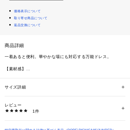
価格表示について
取り寄せ商品について
返品交換について
商品詳細
一着あると便利。華やかな場にも対応する万能ドレス。
【素材感】
・シャイニータッチの華やかな素材を使ったロングスリーブド
レス。
【デザイン・シルエット】
サイズ詳細
性別：
レディース
・タックやプリーツ使いで表情豊かにデザイン。
カテゴリー：
ファッション
 ＞ 
ワンピース・ドレス
 ＞ 
ドレス
素材：（表地） ポリエステル 100% （モノフィラメント糸使用） （裏
・ボリュームスリーブ、バックネックのスリットが、女性らし
地） ポリエステル 100%
レビュー
さを引き立てるアクセント。
生産国：中国
1件
・ウエストシャーリングでラクチンの着心地。
洗濯：手洗い、漂白不可、タンブル乾燥不可、自然乾燥、アイロン仕上げ
可、ドライ可、ウエットクリーニング可
・袖のみプリーツ加工を施し、腕を動かすたびにふわふわと揺
※詳しい洗濯方法については、商品の品質表示タグをご覧ください
れてエレガントな表情に。
商品番号：
1094100001292 
（モール）
・イレギュラーヘムの裾で足元がきれいに見える、やや前上り
GDE54910 （ショップ）