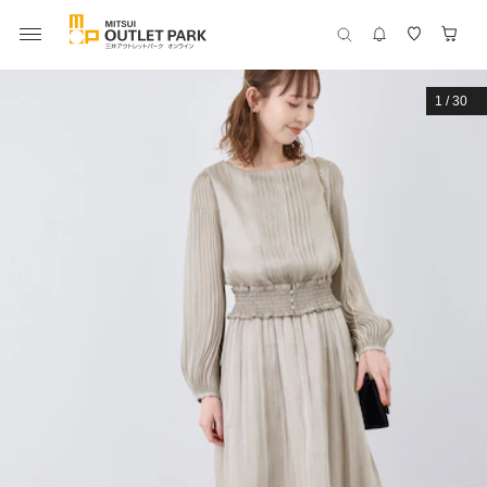
1
/
30