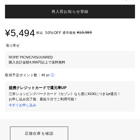
再入荷お知らせ登録
¥5,494
¥10,989
50%OFF
税込
通常価格
取り寄せ
ROPE' PICNIC/VIS/JUNRED
購入合計金額4,990円以上で送料無料
取得予定ポイント数：
49 pt
提携クレジットカードで還元率UP
三井ショッピングパークカード《セゾン》なら更に¥100につき1pt還元！
お申し込み完了後、最短５分でご利用可能！
今すぐお申し込み
店舗在庫を確認