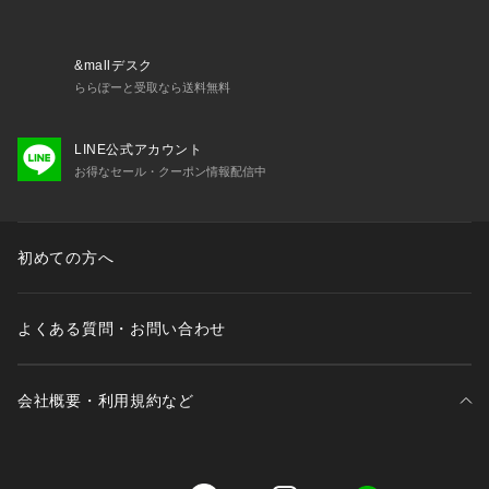
※モデル身長:165cm 着用サイズ:38
:
【Mon E’toile】
&mallデスク
一部店舗限定のドレスライン『Mon E’toile( モンエトワー
ららぽーと受取なら送料無料
ル)』
内面からも輝くスタイルを叶えるドレスで、結婚式やパーティ
LINE公式アカウント
ーなどの「ハレ」の日や、いつもよりちょっと特別な日におす
お得なセール・クーポン情報配信中
すめです。
※スタッフスタイリングの画像、動画は野外の光や照明の当た
り具合で、実際の商品の色味と異なる場合がございます。
初めての方へ
実際の商品に近い色味は商品ページをご確認ください。
よくある質問・お問い合わせ
会社概要・利用規約など
三井不動産が展開する商業施設一覧