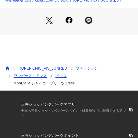
特定商取引に関する法律に基づく表示（ROPE' PICNIC/VIS/JUNRED）
デザイン。
【カラー】
・モカ、ブルーのニュアンストーンを2色で展開。
【スタイリングポイント】
・パールネックレスを合わせてパーティー仕様に。
・ブーツなどを合わせて普段使いもOK。
・ふんわりモヘアのカーディガンを羽織ると愛らしい冬スタイ
ルが完成。
-----------------------------
裏地:あり
ROPEPICNIC_VIS_JUNRED
ファッション
透け感:裏地がない部分はややあり
ワンピース・ドレス
ドレス
伸縮性:なし
MonEtoile シャイニープリーツDress
生地感・厚さ:普通
ポケット:なし
ファスナー:なし
ウエスト:シャーリング
三井ショッピングパークアプリ
その他仕様:シャーリングベルト取り外し可能
全国の三井ショッピングパークポイント対象施設でご利用できるアプ
季節:春・秋・冬
リ
-----------------------------
※撮影時の光、お使いのモニター環境によって色の見え方が違
う場合がございます。
三井ショッピングパークポイント