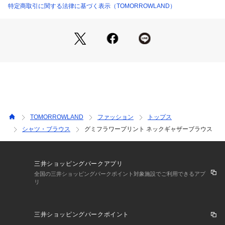
店舗にお問い合わせの際は、下記の商品番号をお申し付けくだ
特定商取引に関する法律に基づく表示（TOMORROWLAND）
さい。
商品番号:13-01-31-01103
TOMORROWLAND
ファッション
トップス
シャツ・ブラウス
グミフラワープリント ネックギャザーブラウス
三井ショッピングパークアプリ
全国の三井ショッピングパークポイント対象施設でご利用できるアプ
リ
三井ショッピングパークポイント