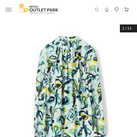
2
/
14