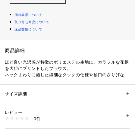
価格表示について
取り寄せ商品について
返品交換について
商品詳細
ほど良い光沢感が特徴のポリエステル生地に、カラフルな花柄
を大胆にプリントしたブラウス。
ネックまわりに施した繊細なタックの仕様や袖口のさりげない
立体感が柔らかでフェミニンな雰囲気を演出しています。
タックイン・アウトどちらの着こなしもバランス良く決まる絶
妙な丈感で、一枚着からジャケットのインナー使いまで様々な
サイズ詳細
性別：
レディース
着こなしをお楽しみいただるアイテム。
カテゴリー：
ファッション
 ＞ 
トップス
 ＞ 
シャツ・ブラウス
素材：ポリエステル100％
生産国：日本
レビュー
※商品の色味は、商品単体の画像をご確認ください
洗濯：手洗い、漂白不可、タンブル乾燥不可、自然乾燥、アイロン仕上げ
0件
可、ドライ可、ウエットクリーニング可
※詳しい洗濯方法については、商品の品質表示タグをご覧ください
2023SS商品
商品番号：
1095000001721 
（モール）
13013101103 （ショップ）