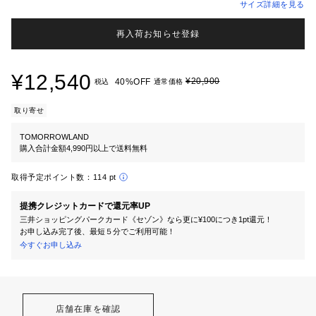
サイズ詳細を見る
再入荷お知らせ登録
¥12,540
¥20,900
40%OFF
税込
通常価格
取り寄せ
TOMORROWLAND
購入合計金額4,990円以上で送料無料
取得予定ポイント数：
114 pt
提携クレジットカードで還元率UP
三井ショッピングパークカード《セゾン》なら更に¥100につき1pt還元！
お申し込み完了後、最短５分でご利用可能！
今すぐお申し込み
店舗在庫を確認