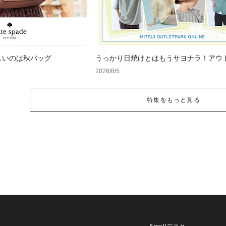
しいのは秋バッグ
うっかり日焼けとはもうサヨナラ！アウ
で見つけるUV対策ウェア
2026/8/5
特集をもっと見る