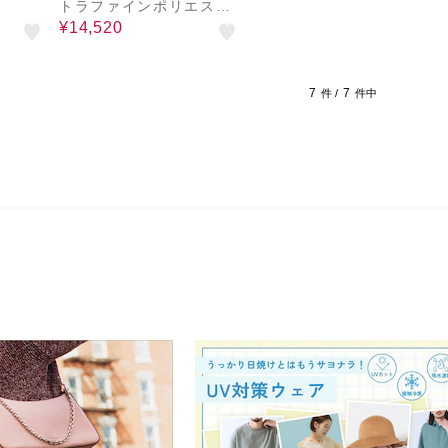
トラファインポリエステ
ルトロピカル Vネックト
¥14,520
ップス
7
7
件 /
件中