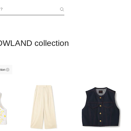
？
LAND collection
ion