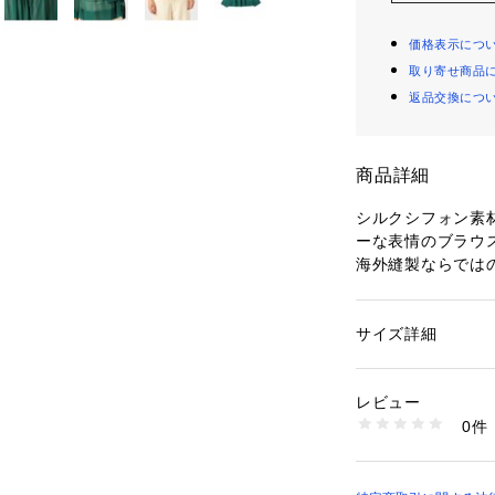
価格表示につ
取り寄せ商品
返品交換につ
商品詳細
シルクシフォン素
ーな表情のブラウ
海外縫製ならでは
ネックギャザーブ
れることでギャザ
シルエットに仕上
サイズ詳細
性別：
レディース
裾と袖口のヘム幅
カテゴリー：
ファッ
素材：シルク100％
な雰囲気と重厚感
生産国：中国
レビュー
パンツにもスカー
洗濯：手洗い、漂白
0件
る絶妙な着丈もポ
ン仕上げ可、ドライ
※詳しい洗濯方法に
デイリーにはもち
い
ど幅広く活躍して
商品番号：
10950000