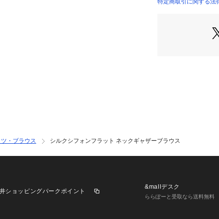
特定商取引に関する法律
13011401102 （
2021AW商品
店舗にお問い合わ
けください。
商品番号:13-01-14
※※シルク素材の
大変デリケートな
色鮮やかなものは
め、汗や雨に濡れ
毛羽立ちや白化の
いたします。
変色などの可能性
ャツ・ブラウス
シルクシフォンフラット ネックギャザーブラウス
強い力が加わると
あるため、やさし
&mallデスク
井ショッピングパークポイント
ららぽーと受取なら送料無料