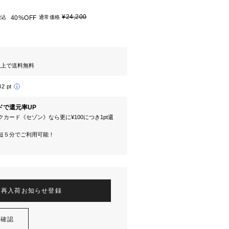
¥24,200
税込
40%OFF
通常価格
円以上で送料無料
32 pt
ドで還元率UP
カード《セゾン》なら更に¥100につき1pt還
短５分でご利用可能！
再入荷お知らせ登録
を確認