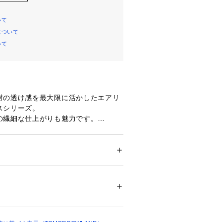
いて
について
いて
材の透け感を最大限に活かしたエアリ
スシリーズ。
の繊細な仕上がりも魅力です。
ラウスはネックラインに細いゴムを入
ーを表現し、女性らしいフェミニンな
げた一着。
を太くすることでデザインにシャープ
ション
 ＞ 
トップス
 ＞ 
シャツ・ブラウス
をプラスしています。
トにもバランス良く合わせていただけ
不可、タンブル乾燥不可、自然乾燥、アイロ
イント。
可、ウエットクリーニング可
ついては、商品の品質表示タグをご覧くださ
ろん、オフィスやセレモニーシーンな
くれる上品なアイテムです。
01784 
（モール）