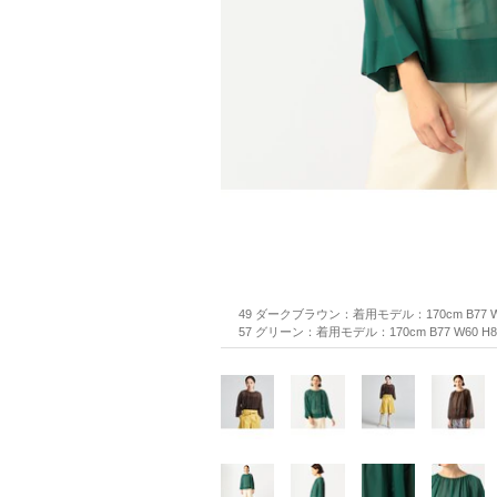
49 ダークブラウン：着用モデル：170cm B77 W
57 グリーン：着用モデル：170cm B77 W60 H