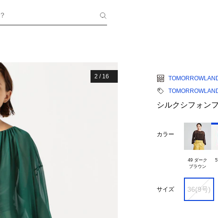
？
2
/
16
TOMORROWLAN
TOMORROWLAND c
シルクシフォンフ
カラー
49 ダーク

5
36(9号)
サイズ