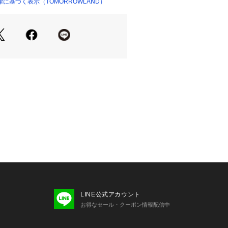
に基づく表示（TOMORROWLAND）
ショップ）
せの際は、下記の商品番号をお申し付
-01102
お取扱い※※
素材です。
色落ちしやすくシミになりやすいた
た際は早めに拭き取ってください。
原因となるため、擦らないようお願い
があるため、暗所保管してください。
組織が崩れたり縫い目が開く可能性が
いお取扱いをお願いいたします。
LINE公式アカウント
お得なセール・クーポン情報配信中