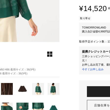
¥14,520
取り寄せ
TOMORROWLAND
購入合計金額4,990
取得予定ポイント数：
1
提携クレジットカー
三井ショッピングパーク
元！
お申し込み完了後、最
今すぐお申し込み
60 H86 着用サイズ：36(9号)
86 着用サイズ：36(9号)
店舗在庫