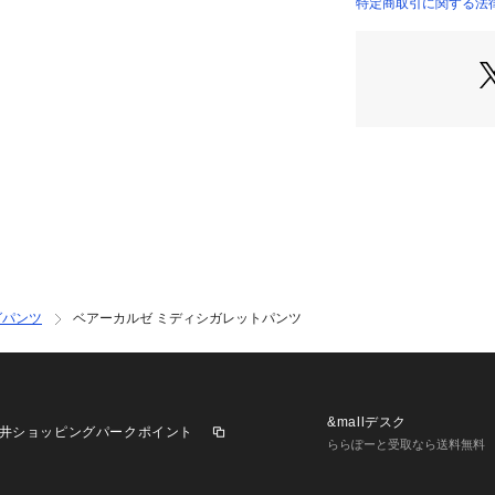
どんなスタイリン
特定商取引に関する法律
13042404201 （
展開。
店舗にお問い合わ
けください。
商品番号:13-04-24
※※お取扱い上の
素材・染料の特性
色移りすることが
お洗濯の際はご注
グパンツ
ベアーカルゼ ミディシガレットパンツ
&mallデスク
井ショッピングパークポイント
ららぽーと受取なら送料無料