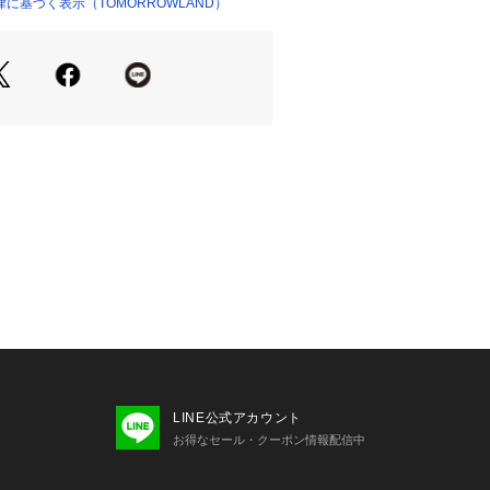
グにも馴染むベーシックカラーの3色
に基づく表示（TOMORROWLAND）
ショップ）
せの際は、下記の商品番号をお申し付
-04201
注意※※
上、特に濃色は擦れあうと他のものに
あります。汗や雨などで濡れた時や、
意ください。
LINE公式アカウント
お得なセール・クーポン情報配信中