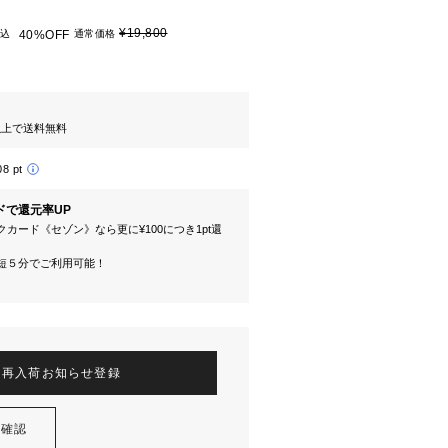
¥19,800
込
40%OFF
通常価格
円以上で送料無料
08 pt
ドで還元率UP
カード《セゾン》なら更に¥100につき1pt還
短５分でご利用可能！
再入荷お知らせ登録
を確認