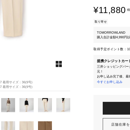
¥11,880
税
取り寄せ
TOMORROWLAND
購入合計金額4,990
取得予定ポイント数：
1
提携クレジットカー
三井ショッピングパーク
元！
お申し込み完了後、最
今すぐお申し込み
87 着用サイズ：36(9号)
87 着用サイズ：36(9号)
店舗在庫