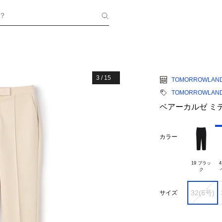
？
3
/
15
TOMORROWLAN
TOMORROWLAND c
ベアーカルゼ ミ
カラー
19 ブラッ

4
32(5号)
サイズ