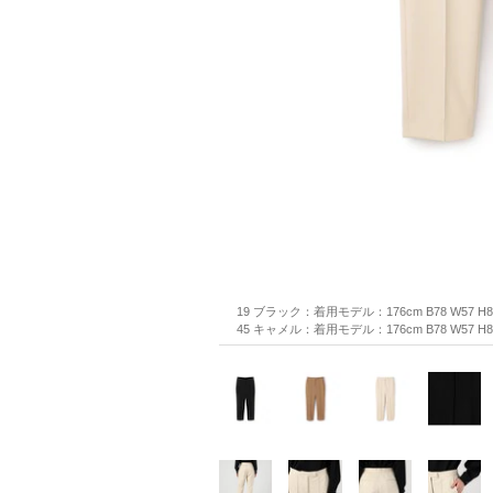
19 ブラック：着用モデル：176cm B78 W57 H
45 キャメル：着用モデル：176cm B78 W57 H