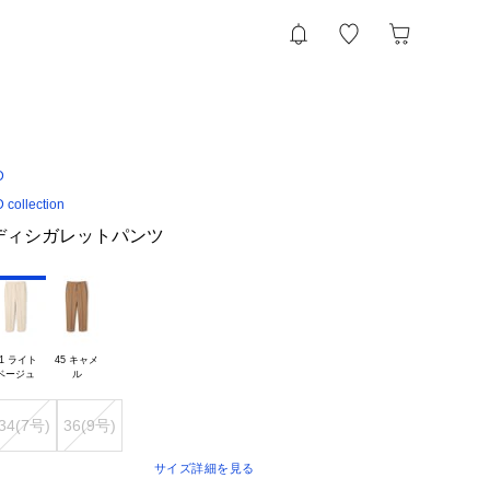
D
ollection
ディシガレットパンツ
1 ライト

45 キャメ

34(7号)
36(9号)
サイズ詳細を見る