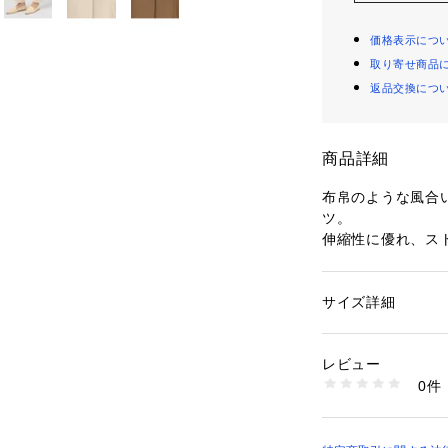
価格表示につ
取り寄せ商品
返品交換につ
商品詳細
布帛のような風合
ツ。
伸縮性に優れ、ス
です。
細身のシルエット
に仕上げた一着。
サイズ詳細
性別：
レディース
フロントのコバス
カテゴリー：
ファッ
素材：ナイロン88％
てくれます。
生産国：日本
レビュー
ジャストウエスト
洗濯：洗濯不可、漂
0件
らの着こなしも好
可、ドライ可、ウエ
※詳しい洗濯方法に
ワードローブに一
い
してくれる万能な
商品番号：
10950000