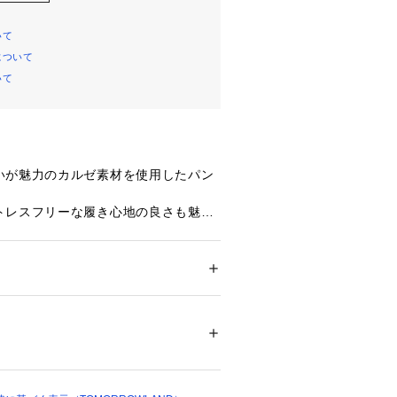
いて
について
いて
いが魅力のカルゼ素材を使用したパン
トレスフリーな履き心地の良さも魅力
で、シャープかつすっきりとした印象
テッチがレッグラインを美しく演出し
ション
 ＞ 
パンツ
 ＞ 
ロングパンツ
　ポリウレタン12％
のデザインでタックイン・アウトどち
白不可、タンブル乾燥不可、アイロン仕上げ
相性。
ットクリーニング不可
ついては、商品の品質表示タグをご覧くださ
つあると、オンオフ問わず幅広く活躍
アイテムです。 
01861 
（モール）