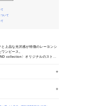
いて
について
いて
チと上品な光沢感が特徴のレーヨンシ
たワンピース。
ND collection〉オリジナルのストラ
な表情に仕上げました。
着丈や袖のたっぷりとしたブラウジン
つクラシカルな雰囲気を演出。
属のレザーベルトでウエストマークし
ション
 ＞ 
ワンピース・ドレス
 ＞ 
ワンピース
　シルク12％　ベルト：牛革
開けてガウンのように着こなすなど気
気を変えてお楽しみいただけます。
白不可、タンブル乾燥不可、アイロン仕上げ
用するだけで決まる主役級のアイテ
ットクリーニング不可
ついては、商品の品質表示タグをご覧くださ
01923 
（モール）