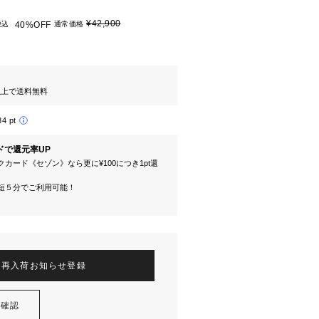
¥42,900
税込
40%OFF
通常価格
円以上で送料無料
34 pt
ドで還元率UP
カード《セゾン》なら更に¥100につき1pt還
短５分でご利用可能！
再入荷お知らせ登録
を確認