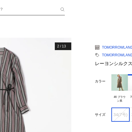
？
2
/
13
TOMORROWLAN
TOMORROWLAND c
レーヨンシルクス
カラー
46 ブラウ

7
34(7号)
サイズ