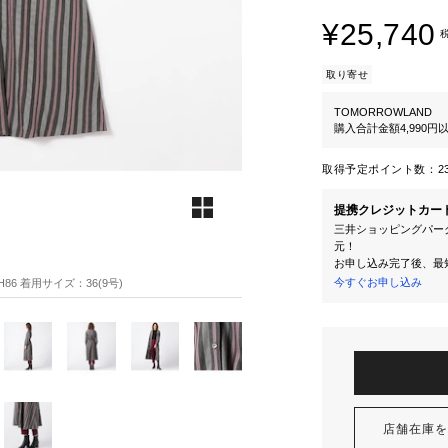
¥25,740
取り寄せ
TOMORROWLAND
購入合計金額4,990
取得予定ポイント数：
2
提携クレジットカー
三井ショッピングパーク
元！
お申し込み完了後、最
今すぐお申し込み
H86 着用サイズ：36(9号)
店舗在庫