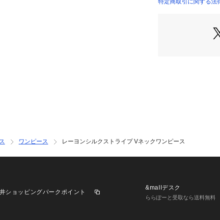
2019AW商品
特定商取引に関する法律
13069406101 （
店舗にお問い合わ
けください。
商品番号:1306940
※※シルク素材の
大変デリケートな
色鮮やかなものは
め、汗や雨に濡れ
毛羽立ちや白化の
いたします。
変色などの可能性
強い力が加わると
ス
ワンピース
レーヨンシルクストライプ Vネックワンピース
あるため、やさし
&mallデスク
井ショッピングパークポイント
ららぽーと受取なら送料無料