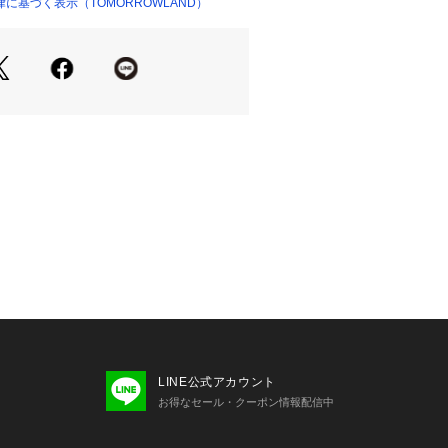
に基づく表示（TOMORROWLAND）
ショップ）
せの際は、下記の商品番号をお申し付
6101
お取扱い※※
素材です。
色落ちしやすくシミになりやすいた
た際は早めに拭き取ってください。
原因となるため、擦らないようお願い
があるため、暗所保管してください。
組織が崩れたり縫い目が開く可能性が
いお取扱いをお願いいたします。
LINE公式アカウント
お得なセール・クーポン情報配信中