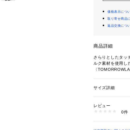
価格表示につ
取り寄せ商品
返品交換につ
商品詳細
さらりとしたタッ
ルク素材を使用し
〈TOMORROWLA
イプ柄でシャープ
膝の隠れる長めの
グがエレガントか
サイズ詳細
性別：
レディース
エッジの効いた付
カテゴリー：
ファッ
素材：レーヨン88％
たり、フロントを
生産国：日本
レビュー
分に合わせて雰囲
洗濯：洗濯不可、漂
0件
一枚でさらりと着
可、ドライ可、ウエ
※詳しい洗濯方法に
ム。
い
商品番号：
10950000