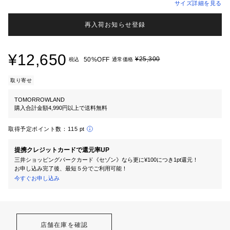
サイズ詳細を見る
再入荷お知らせ登録
¥12,650
¥25,300
50%OFF
税込
通常価格
取り寄せ
TOMORROWLAND
購入合計金額4,990円以上で送料無料
取得予定ポイント数：
115 pt
提携クレジットカードで還元率UP
三井ショッピングパークカード《セゾン》なら更に¥100につき1pt還元！
お申し込み完了後、最短５分でご利用可能！
今すぐお申し込み
店舗在庫を確認