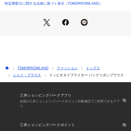
こなしもおすすめ。
特定商取引に関する法律に基づく表示（TOMORROWLAND）
オンオフ問わず幅広いコーディネートで活躍してくれるアイテ
ムです。
※商品の色味は、商品単体の画像をご確認ください
2023SS商品
店舗にお問い合わせの際は、下記の商品番号をお申し付けくだ
さい。
商品番号:14-01-32-01401
TOMORROWLAND
ファッション
トップス
シャツ・ブラウス
ドッピオタイプライター バックリボンブラウス
※※お取扱い上の注意※※
素材の特性上、色移りしやすい性質があります。
湿っている際の摩擦は特に色移りしやすい為ご注意下さい。
三井ショッピングパークアプリ
全国の三井ショッピングパークポイント対象施設でご利用できるアプ
リ
三井ショッピングパークポイント