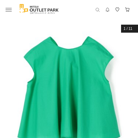
1
/
11