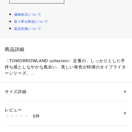
価格表示について
取り寄せ商品について
返品交換について
商品詳細
〈TOMORROWLAND collection〉定番の、しっかりとした手
持ち感としなやかな風合い、美しい発色が特徴のタイプライタ
ーシリーズ。
適度なカジュアル感と素材の持ち味により甘くなり過ぎず、大
人の女性らしい雰囲気に仕上げています。
ブラウスはコンパクトなネックラインでミニマルな印象のフロ
サイズ詳細
性別：
レディース
ントに対し、バックの大きなリボンで後ろ姿にフェミニンなア
カテゴリー：
ファッション
 ＞ 
トップス
 ＞ 
シャツ・ブラウス
素材：コットン100％
クセントをプラスした一着。
生産国：日本
レビュー
肩先までかかるフレンチスリーブで一枚で着用しやすいのもポ
洗濯：手洗い、酸素系漂白剤可、タンブル乾燥可、自然乾燥、アイロン仕
0件
イントです。
上げ可、ドライ可、ウエットクリーニング可
※詳しい洗濯方法については、商品の品質表示タグをご覧ください
ワイドバランスのボトムスと合わせるのはもちろん、同素材の
商品番号：
1095000002017 
（モール）
パンツ(商品番号:14-04-32-04401)とのオールインワン風の着
14013201401 （ショップ）