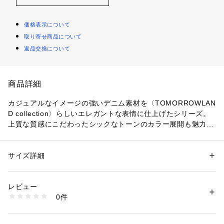
価格表示について
取り寄せ商品について
返品交換について
商品詳細
カジュアルなイメージの強いデニム素材を〈TOMORROWLAN
D collection〉らしいエレガントな表情に仕上げたシリーズ。
上質な質感にこだわったシックなトーンのカラー展開も魅力で
す。
ワンピースはバックに施したタックが生み出すエアリーなシル
エットとロング丈で、エレガントな印象の一着。
サイズ詳細
性別：
レディース
スキッパーカラーやフレンチスリーブがヘルシーかつ女性らし
カテゴリー：
ファッション
 ＞ 
ワンピース・ドレス
 ＞ 
ワンピース
素材：コットン67％　リネン33％
い雰囲気を演出してくれます。
生産国：日本
レビュー
シャツテールのデザインが軽やかな印象で、フラットシューズ
洗濯：洗濯不可、漂白不可、タンブル乾燥不可、アイロン仕上げ可、ドラ
0件
やサンダルとも好相性。
イ可、ウエットクリーニング可
※詳しい洗濯方法については、商品の品質表示タグをご覧ください
付属のベルトでウエストマークしたりパンツとレイヤードする
商品番号：
1095000002028 
（モール）
などさまざまな着こなしをお楽しみいただけます。
14062206451 （ショップ）