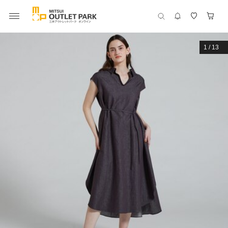
1
/
13