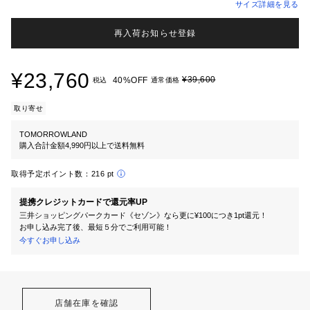
サイズ詳細を見る
再入荷お知らせ登録
¥23,760
¥39,600
40%OFF
税込
通常価格
取り寄せ
TOMORROWLAND
購入合計金額4,990円以上で送料無料
取得予定ポイント数：
216 pt
提携クレジットカードで還元率UP
三井ショッピングパークカード《セゾン》なら更に¥100につき1pt還元！
お申し込み完了後、最短５分でご利用可能！
今すぐお申し込み
店舗在庫を確認