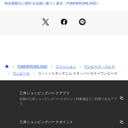
さらりと纏うだけでこなれ感のあるスタイリングが決まるアイ
特定商取引に関する法律に基づく表示（TOMORROWLAND）
テム。
2022SS商品
店舗にお問い合わせの際は、下記の商品番号をお申し付けくだ
さい。
商品番号:14-06-22-06451
TOMORROWLAND
ファッション
ワンピース・ドレス
ワンピース
コットンリネンデニム スキッパーカラーワンピース
三井ショッピングパークアプリ
全国の三井ショッピングパークポイント対象施設でご利用できるアプ
リ
三井ショッピングパークポイント