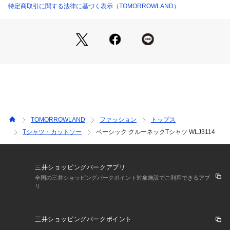
ォルニアカルチャーを発信しています。
特定商取引に関する法律に基づく表示（TOMORROWLAND）
※商品の色味は、商品単体の画像をご確認ください
2022AW商品
店舗にお問い合わせの際は、下記の商品番号をお申し付けくだ
さい。
商品番号:16-03-25-03604
※※お取り扱い上の注意※※
TOMORROWLAND
ファッション
トップス
・素材の特性上、色移りしやすい性質があります。
Tシャツ・カットソー
ベーシック クルーネックTシャツ WLJ3114
新しいうちは、白や淡い色の服と合わせての着用にはご注意下
さい。
湿っている際の摩擦は特に色移りしやすい為ご注意下さい。
色が落ち着くまでの間は単品でのお洗濯をお勧めします。
三井ショッピングパークアプリ
また、強くシワやスレが加わると、部分的に色落ちすることが
全国の三井ショッピングパークポイント対象施設でご利用できるアプ
リ
ございますのでご注意ください。
・糸の撚りと編地の関係で、洗濯により斜行（編地曲り）しや
すい性質があります。
三井ショッピングパークポイント
お洗濯の際は表記に従って、ソフトなお取扱いをお願いしま