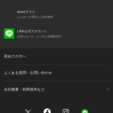
す。
・特殊な加工を施している為、商品1点1点の表情やサイズ感が
異なります。
&mallデスク
画像の見え方と異なる場合がありますのでご了承ください。
ららぽーと受取なら送料無料
その他お取り扱い上の注意につきましては、縫い付け表示をよ
くご確認ください。
LINE公式アカウント
お得なセール・クーポン情報配信中
初めての方へ
よくある質問・お問い合わせ
会社概要・利用規約など
三井不動産が展開する商業施設一覧