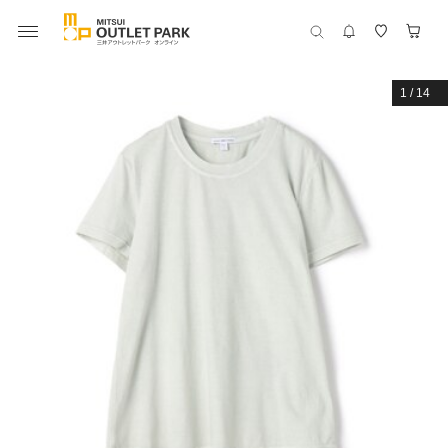
1
/
14