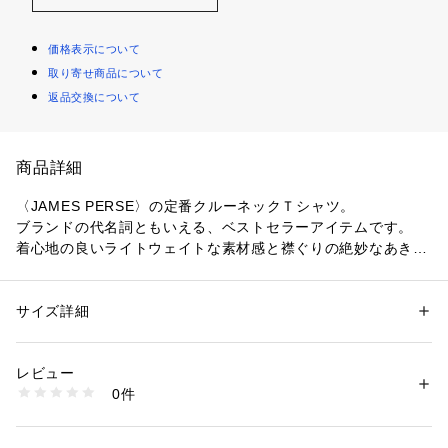
価格表示について
取り寄せ商品について
返品交換について
商品詳細
〈JAMES PERSE〉の定番クルーネックＴシャツ。
ブランドの代名詞ともいえる、ベストセラーアイテムです。
着心地の良いライトウェイトな素材感と襟ぐりの絶妙なあき具
合が魅力。
シンプルなものこそこだわりたいという方におすすめの一着で
す。
サイズ詳細
性別：
レディース
カテゴリー：
ファッション
 ＞ 
トップス
 ＞ 
Tシャツ・カットソー
素材：コットン100％
〈JAMES PERSE (ジェームスパース）〉
生産国：アメリカ
レビュー
L.A.出身のデザイナーが1994年にスタートしたハイクオリティ
洗濯：手洗い、漂白不可、タンブル乾燥不可、自然乾燥、アイロン仕上げ
0件
なカジュアルウエアを展開するブランド。
不可、ドライ不可、ウエットクリーニング可
※詳しい洗濯方法については、商品の品質表示タグをご覧ください
幼少期から世界中の良いものに触れ、培われた審美眼をもつデ
商品番号：
1095000002166 
（モール）
ザイナー自身のライフスタイルをモダナイズし、新しいカリフ
16032503604 （ショップ）