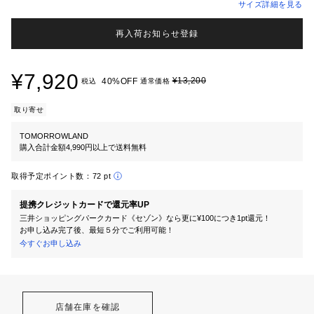
サイズ詳細を見る
再入荷お知らせ登録
¥7,920
¥13,200
40%OFF
税込
通常価格
取り寄せ
TOMORROWLAND
購入合計金額4,990円以上で送料無料
取得予定ポイント数：
72 pt
提携クレジットカードで還元率UP
三井ショッピングパークカード《セゾン》なら更に¥100につき1pt還元！
お申し込み完了後、最短５分でご利用可能！
今すぐお申し込み
店舗在庫を確認