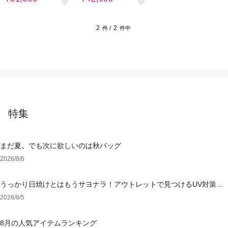
2
2
件 /
件中
特集
まだ夏。でも次に欲しいのは秋バッグ
2026/8/6
うっかり日焼けとはもうサヨナラ！アウトレットで見つけるUV対策ウ
ェア
2026/8/5
8月の人気アイテムランキング