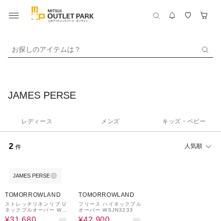
お探しのアイテムは？
JAMES PERSE
レディース
メンズ
キッズ・ベビー
2
人気順
件
JAMES PERSE
40%OFF
40%OFF
TOMORROWLAND
TOMORROWLAND
ストレッチリネンリブ U
フリース ハイネックプル
ネックプルオーバー WY
オーバー WSJN3233
LP3952
¥31,680
¥42,900