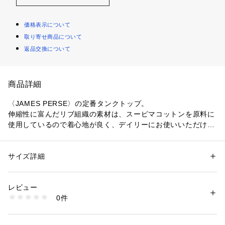
価格表示について
取り寄せ商品について
返品交換について
商品詳細
〈JAMES PERSE〉の定番タンクトップ。
伸縮性に富んだリブ組織の素材は、スーピマコットンを原料に
使用しているので着心地が良く、デイリーにお使いいただけま
す。
〈JAMES PERSE (ジェームスパース）〉
サイズ詳細
性別：
レディース
L.A.出身のデザイナーが1994年にスタートしたハイクオリティ
カテゴリー：
ファッション
 ＞ 
トップス
 ＞ 
Tシャツ・カットソー
素材：コットン95％　ポリウレタン5％
なカジュアルウエアを展開するブランド。
生産国：アメリカ
レビュー
幼少期から世界中の良いものに触れ、培われた審美眼をもつデ
洗濯：手洗い、漂白不可、タンブル乾燥不可、自然乾燥、アイロン仕上げ
0件
ザイナー自身のライフスタイルをモダナイズし、新しいカリフ
不可、ドライ不可、ウエットクリーニング可
※詳しい洗濯方法については、商品の品質表示タグをご覧ください
ォルニアカルチャーを発信しています。
商品番号：
1095000002187 
（モール）
16032403651 （ショップ）