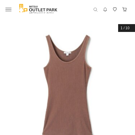
1
/
10