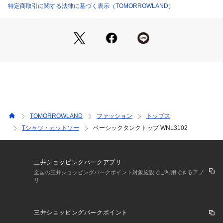
※商品の色味は、商品単体の画像をご確認ください
特定商取引に関する法律に基づく表示（TOMORROWLAND）
2022AW商品
店舗にお問い合わせの際は、下記の商品番号をお申し付けくだ
さい。
商品番号:16-03-24-03651
※※お取り扱い上の注意※※
・素材の特性上、色移りしやすい性質があります。
新しいうちは、白や淡い色の服と合わせての着用にはご注意下
TOMORROWLAND
ファッション
トップス
さい。
Tシャツ・カットソー
ベーシックタンクトップ WNL3102
湿っている際の摩擦は特に色移りしやすい為ご注意下さい。
色が落ち着くまでの間は単品でのお洗濯をお勧めします。
また、強くシワやスレが加わると、部分的に色落ちすることが
ございますのでご注意ください。
三井ショッピングパークアプリ
・糸の撚りと編地の関係で、洗濯により斜行（編地曲り）しや
全国の三井ショッピングパークポイント対象施設でご利用できるアプ
リ
すい性質があります。
お洗濯の際は表記に従って、ソフトなお取扱いをお願いしま
す。
三井ショッピングパークポイント
・特殊な加工を施している為、商品1点1点の表情やサイズ感が