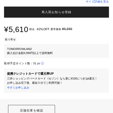
サイズ詳細を見る
再入荷お知らせ登録
¥5,610
¥9,350
40%OFF
税込
通常価格
取り寄せ
TOMORROWLAND
購入合計金額4,990円以上で送料無料
取得予定ポイント数：
51 pt
提携クレジットカードで還元率UP
三井ショッピングパークカード《セゾン》なら更に¥100につき1pt還元！
お申し込み完了後、最短５分でご利用可能！
今すぐお申し込み
店舗在庫を確認