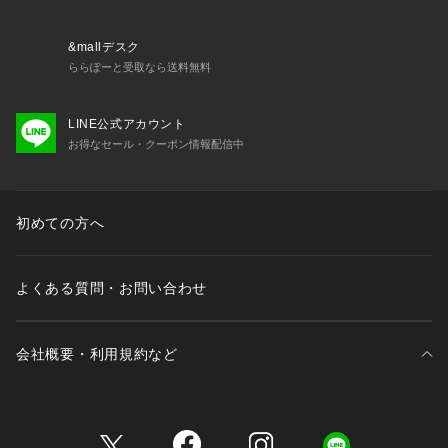
す。
・特殊な加工を施している為、商品1点1点の表情やサイズ感が
異なります。
&mallデスク
画像の見え方と異なる場合がありますのでご了承ください。
ららぽーと受取なら送料無料
その他お取り扱い上の注意につきましては、縫い付け表示をよ
くご確認ください。
LINE公式アカウント
お得なセール・クーポン情報配信中
初めての方へ
よくある質問・お問い合わせ
会社概要・利用規約など
三井不動産が展開する商業施設一覧