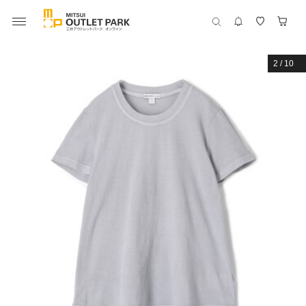
2
/
10