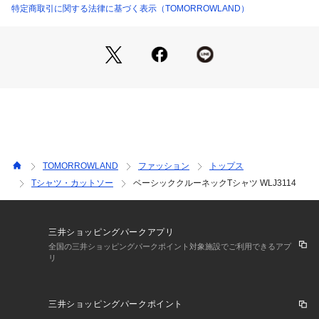
ォルニアカルチャーを発信しています。
特定商取引に関する法律に基づく表示（TOMORROWLAND）
※商品の色味は、商品単体の画像をご確認ください
2022AW商品
店舗にお問い合わせの際は、下記の商品番号をお申し付けくだ
さい。
商品番号:16-03-26-03604
※※お取り扱い上の注意※※
TOMORROWLAND
ファッション
トップス
・素材の特性上、色移りしやすい性質があります。
Tシャツ・カットソー
ベーシッククルーネックTシャツ WLJ3114
新しいうちは、白や淡い色の服と合わせての着用にはご注意下
さい。
湿っている際の摩擦は特に色移りしやすい為ご注意下さい。
色が落ち着くまでの間は単品でのお洗濯をお勧めします。
三井ショッピングパークアプリ
また、強くシワやスレが加わると、部分的に色落ちすることが
全国の三井ショッピングパークポイント対象施設でご利用できるアプ
リ
ございますのでご注意ください。
・糸の撚りと編地の関係で、洗濯により斜行（編地曲り）しや
すい性質があります。
三井ショッピングパークポイント
お洗濯の際は表記に従って、ソフトなお取扱いをお願いしま