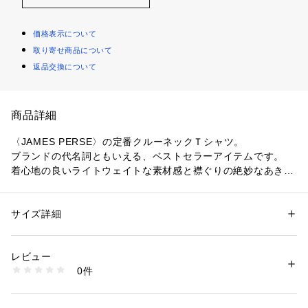
価格表示について
取り寄せ商品について
返品交換について
商品詳細
〈JAMES PERSE〉の定番クルーネックＴシャツ。
ブランドの代名詞ともいえる、ベストセラーアイテムです。
着心地の良いライトウェイトな素材感と襟ぐりの絶妙なあき具
合が魅力。
シンプルなものこそこだわりたいという方におすすめの一着で
す。
サイズ詳細
性別：
レディース
カテゴリー：
ファッション
 ＞ 
トップス
 ＞ 
Tシャツ・カットソー
素材：コットン100％
〈JAMES PERSE (ジェームスパース）〉
生産国：アメリカ
レビュー
L.A.出身のデザイナーが1994年にスタートしたハイクオリティ
洗濯：手洗い、漂白不可、タンブル乾燥不可、自然乾燥、アイロン仕上げ
0件
なカジュアルウエアを展開するブランド。
不可、ドライ不可、ウエットクリーニング可
※詳しい洗濯方法については、商品の品質表示タグをご覧ください
幼少期から世界中の良いものに触れ、培われた審美眼をもつデ
商品番号：
1095000002190 
（モール）
ザイナー自身のライフスタイルをモダナイズし、新しいカリフ
16032603604 （ショップ）