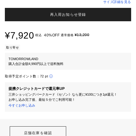
サイズ詳細を見る
再入荷お知らせ登録
¥7,920
¥13,200
40%OFF
税込
通常価格
取り寄せ
TOMORROWLAND
購入合計金額4,990円以上で送料無料
取得予定ポイント数：
72 pt
提携クレジットカードで還元率UP
三井ショッピングパークカード《セゾン》なら更に¥100につき1pt還元！
お申し込み完了後、最短５分でご利用可能！
今すぐお申し込み
店舗在庫を確認