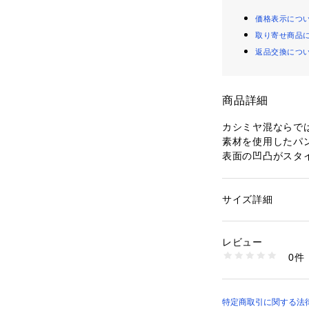
価格表示につ
取り寄せ商品
返品交換につ
商品詳細
カシミヤ混ならで
素材を使用したパ
表面の凹凸がスタ
くれます。
リラックスムード
ルなTシャツなど
サイズ詳細
性別：
レディース
ム。
カテゴリー：
ファッ
素材：表地：コットン
生産国：中国
レビュー
〈JAMES PERS
洗濯：洗濯不可、漂
0件
L.A.出身のデザ
不可、ドライ可、ウ
※詳しい洗濯方法に
リティなカジュア
い
幼少期から世界中
商品番号：
10950000
もつデザイナー自
特定商取引に関する法律
16049004103 （