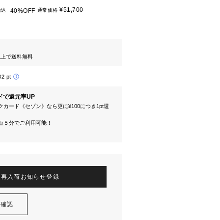
¥51,700
税込
40%OFF
通常価格
円以上で送料無料
82 pt
ドで還元率UP
カード《セゾン》なら更に¥100につき1pt還
短５分でご利用可能！
再入荷お知らせ登録
を確認