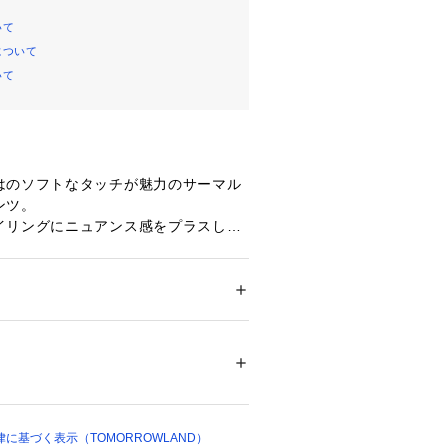
いて
について
いて
はのソフトなタッチが魅力のサーマル
ンツ。
イリングにニュアンス感をプラスして
漂うストレートシルエットで、シンプ
を合わせるだけでサマになるアイテ
ション
 ＞ 
パンツ
 ＞ 
ロングパンツ
94％　毛6％　別布：コットン100％
E (ジェームスパース)〉
白不可、タンブル乾燥不可、アイロン仕上げ
イナーが1994年にスタートしたハイクオ
エットクリーニング不可
ついては、商品の品質表示タグをご覧くださ
ルウエアを展開するブランド。
の良いものに触れ、培われた審美眼を
02206 
（モール）
身のライフスタイルをモダナイズし、
に基づく表示（TOMORROWLAND）
ショップ）