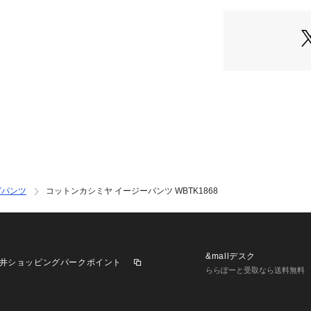
新しいカリフォル
店舗にお問い合わ
けください。
商品番号:16-04-90
グパンツ
コットンカシミヤ イージーパンツ WBTK1868
&mallデスク
井ショッピングパークポイント
ららぽーと受取なら送料無料