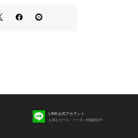
ニアカルチャーを発信しています。 
せの際は、下記の商品番号をお申し付
-04103
LINE公式アカウント
お得なセール・クーポン情報配信中