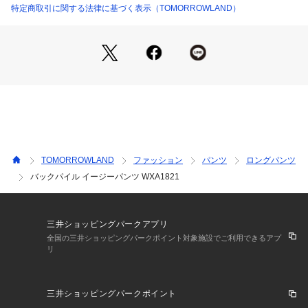
特定商取引に関する法律に基づく表示（TOMORROWLAND）
2021AW商品
店舗にお問い合わせの際は、下記の商品番号をお申し付けくだ
さい。
商品番号:16-04-16-04607
※※お取り扱い上の注意※※
・素材の特性上、色移りしやすい性質があります。
新しいうちは、白や淡い色の服と合わせての着用にはご注意下
さい。
湿っている際の摩擦は特に色移りしやすい為ご注意下さい。
TOMORROWLAND
ファッション
パンツ
ロングパンツ
色が落ち着くまでの間は単品でのお洗濯をお勧めします。
バックパイル イージーパンツ WXA1821
また、強くシワやスレが加わると、部分的に色落ちすることが
ございますのでご注意ください。
・糸の撚りと編地の関係で、洗濯により斜行（編地曲り）しや
すい性質があります。
三井ショッピングパークアプリ
お洗濯の際は表記に従って、ソフトなお取扱いをお願いしま
全国の三井ショッピングパークポイント対象施設でご利用できるアプ
リ
す。
・特殊な加工を施している為、商品1点1点の表情やサイズ感が
異なります。
三井ショッピングパークポイント
画像の見え方と異なる場合がありますのでご了承ください。