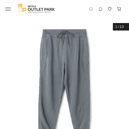
1
/
13