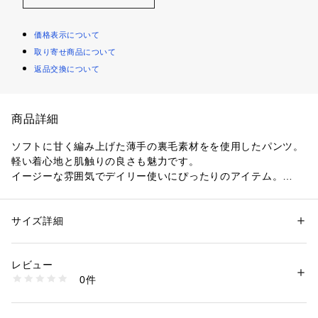
価格表示について
取り寄せ商品について
返品交換について
商品詳細
ソフトに甘く編み上げた薄手の裏毛素材をを使用したパンツ。
軽い着心地と肌触りの良さも魅力です。
イージーな雰囲気でデイリー使いにぴったりのアイテム。
同素材のフーディー（商品番号：16-03-15-03645）とセット
アップでのスタイリングもおすすめです。
サイズ詳細
性別：
レディース
〈JAMES PERSE (ジェームスパース）〉
カテゴリー：
ファッション
 ＞ 
パンツ
 ＞ 
ロングパンツ
素材：コットン100％
L.A.出身のデザイナーが1994年にスタートしたハイクオリティ
生産国：アメリカ
レビュー
なカジュアルウエアを展開するブランド。
洗濯：手洗い、漂白不可、タンブル乾燥不可、自然乾燥、アイロン仕上げ
0件
幼少期から世界中の良いものに触れ、培われた審美眼をもつデ
不可、ドライ不可、ウエットクリーニング可
※詳しい洗濯方法については、商品の品質表示タグをご覧ください
ザイナー自身のライフスタイルをモダナイズし、新しいカリフ
商品番号：
1095000002289 
（モール）
ォルニアカルチャーを発信しています。
16041604607 （ショップ）