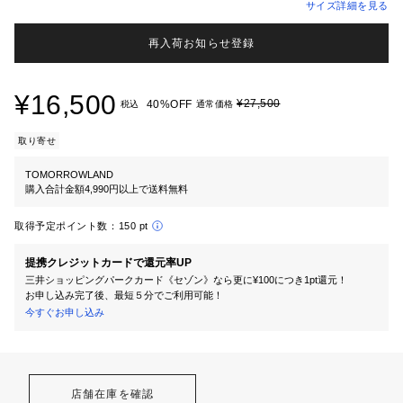
サイズ詳細を見る
再入荷お知らせ登録
¥16,500
¥27,500
40%OFF
税込
通常価格
取り寄せ
TOMORROWLAND
購入合計金額4,990円以上で送料無料
取得予定ポイント数：
150 pt
提携クレジットカードで還元率UP
三井ショッピングパークカード《セゾン》なら更に¥100につき1pt還元！
お申し込み完了後、最短５分でご利用可能！
今すぐお申し込み
店舗在庫を確認