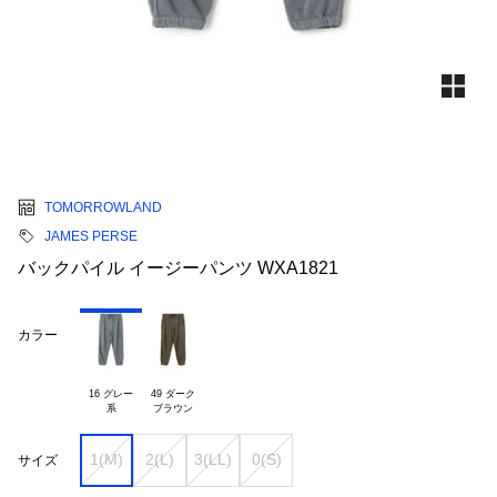
TOMORROWLAND
JAMES PERSE
バックパイル イージーパンツ WXA1821
カラー
16 グレー

49 ダーク

1(M)
2(L)
3(LL)
0(S)
サイズ