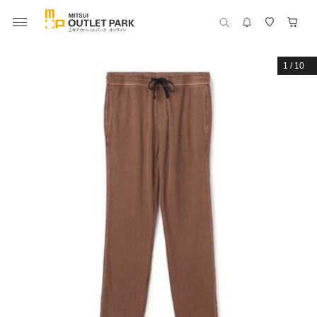
1
/
10