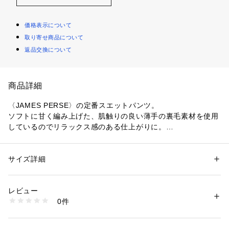
価格表示について
取り寄せ商品について
返品交換について
商品詳細
〈JAMES PERSE〉の定番スエットパンツ。
ソフトに甘く編み上げた、肌触りの良い薄手の裏毛素材を使用
しているのでリラックス感のある仕上がりに。
旅行にもおすすめです。
〈JAMES PERSE (ジェームスパース）〉
サイズ詳細
性別：
メンズ
L.A.出身のデザイナーが1994年にスタートしたハイクオリティ
カテゴリー：
ファッション
 ＞ 
パンツ
 ＞ 
ロングパンツ
素材：コットン100％
なカジュアルウエアを展開するブランド。
生産国：アメリカ
レビュー
幼少期から世界中の良いものに触れ、培われた審美眼をもつデ
洗濯：手洗い、漂白不可、タンブル乾燥不可、自然乾燥、アイロン仕上げ
0件
ザイナー自身のライフスタイルをモダナイズし、新しいカリフ
不可、ドライ不可、ウエットクリーニング可
※詳しい洗濯方法については、商品の品質表示タグをご覧ください
ォルニアカルチャーを発信しています。
商品番号：
1095000002377 
（モール）
18042404601 （ショップ）