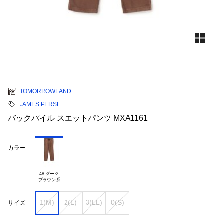
TOMORROWLAND
JAMES PERSE
バックパイル スエットパンツ MXA1161
カラー
48 ダーク

1(M)
2(L)
3(LL)
0(S)
サイズ