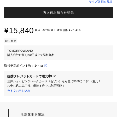
サイズ詳細を見る
再入荷お知らせ登録
¥15,840
¥26,400
40%OFF
税込
通常価格
取り寄せ
TOMORROWLAND
購入合計金額4,990円以上で送料無料
取得予定ポイント数：
144 pt
提携クレジットカードで還元率UP
三井ショッピングパークカード《セゾン》なら更に¥100につき1pt還元！
お申し込み完了後、最短５分でご利用可能！
今すぐお申し込み
店舗在庫を確認