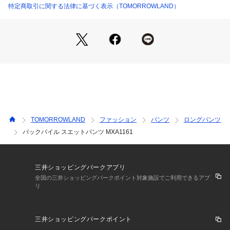
※商品の色味は、商品単体の画像をご確認ください
特定商取引に関する法律に基づく表示（TOMORROWLAND）
2022AW商品
店舗にお問い合わせの際は、下記の商品番号をお申し付けくだ
さい。
商品番号:18-04-24-04601
※※お取り扱い上の注意※※
・素材の特性上、色移りしやすい性質があります。
新しいうちは、白や淡い色の服と合わせての着用にはご注意下
TOMORROWLAND
ファッション
パンツ
ロングパンツ
さい。
バックパイル スエットパンツ MXA1161
湿っている際の摩擦は特に色移りしやすい為ご注意下さい。
色が落ち着くまでの間は単品でのお洗濯をお勧めします。
また、強くシワやスレが加わると、部分的に色落ちすることが
ございますのでご注意ください。
三井ショッピングパークアプリ
・糸の撚りと編地の関係で、洗濯により斜行（編地曲り）しや
全国の三井ショッピングパークポイント対象施設でご利用できるアプ
リ
すい性質があります。
お洗濯の際は表記に従って、ソフトなお取扱いをお願いしま
す。
三井ショッピングパークポイント
・特殊な加工を施している為、商品1点1点の表情やサイズ感が