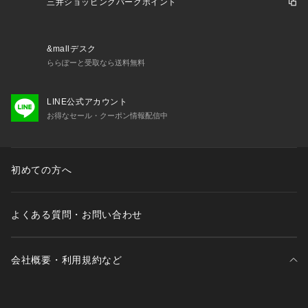
異なります。
三井ショッピングパークポイント
画像の見え方と異なる場合がありますのでご了承ください。
その他お取り扱上の注意につきましては、縫い付け表示をよく
ご確認ください。
&mallデスク
ららぽーと受取なら送料無料
LINE公式アカウント
お得なセール・クーポン情報配信中
初めての方へ
よくある質問・お問い合わせ
会社概要・利用規約など
三井不動産が展開する商業施設一覧