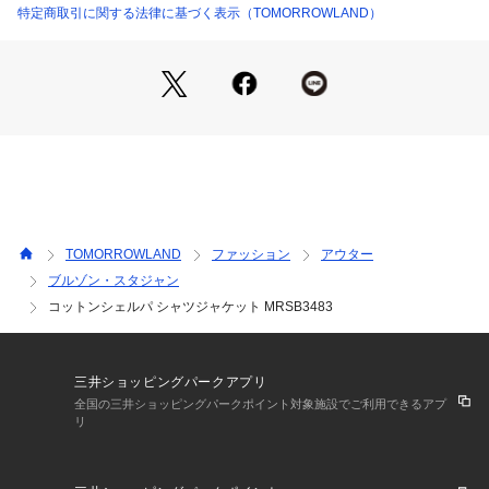
ォルニアカルチャーを発信しています。
特定商取引に関する法律に基づく表示（TOMORROWLAND）
18081608302 （ショップ）
2021AW商品
店舗にお問い合わせの際は、下記の商品番号をお申し付けくだ
さい。
商品番号:18-08-16-08302
※※お取り扱い上の注意※※
・素材の特性上、色移りしやすい性質があります。
新しいうちは、白や淡い色の服と合わせての着用にはご注意下
TOMORROWLAND
ファッション
アウター
さい。
ブルゾン・スタジャン
湿っている際の摩擦は特に色移りしやすい為ご注意下さい。
コットンシェルパ シャツジャケット MRSB3483
色が落ち着くまでの間は単品でのお洗濯をお勧めします。
また、強くシワやスレが加わると、部分的に色落ちすることが
ございますのでご注意ください。
・糸の撚りと編地の関係で、洗濯により斜行（編地曲り）しや
三井ショッピングパークアプリ
すい性質があります。
全国の三井ショッピングパークポイント対象施設でご利用できるアプ
お洗濯の際は表記に従って、ソフトなお取扱いをお願いしま
リ
す。
・特殊な加工を施している為、商品1点1点の表情やサイズ感が