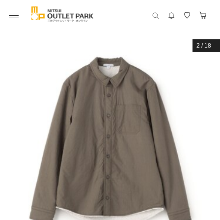
2
/
18