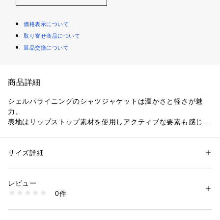
価格表示について
取り寄せ商品について
返品交換について
商品詳細
シェルパライニングのシャツジャケットは温かさと軽さが魅
力。
表地はリップストップ素材を使用しアクティブな要素も感じら
れます。
あらゆるボトムスとの相性が良く、コーディネートの幅が広が
るアイテム。
サイズ詳細
性別：
メンズ
カテゴリー：
ファッション
 ＞ 
アウター
 ＞ 
ブルゾン・スタジャン
素材：表地：コットン100％　別布：ポリエステル100％　別布：ポリエ
〈JAMES PERSE (ジェームスパース）〉
ステル55％　ポリプロピレン45％
レビュー
L.A.出身のデザイナーが1994年にスタートしたハイクオリティ
生産国：中国
0件
なカジュアルウエアを展開するブランド。
洗濯：洗濯不可、漂白不可、タンブル乾燥不可、アイロン仕上げ不可、ド
ライ可、ウエットクリーニング可
幼少期から世界中の良いものに触れ、培われた審美眼をもつデ
※詳しい洗濯方法については、商品の品質表示タグをご覧ください
ザイナー自身のライフスタイルをモダナイズし、新しいカリフ
商品番号：
1095000002398 
（モール）