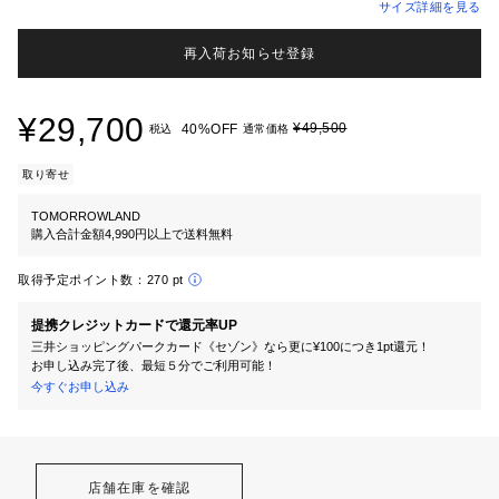
サイズ詳細を見る
再入荷お知らせ登録
¥29,700
¥49,500
40%OFF
税込
通常価格
取り寄せ
TOMORROWLAND
購入合計金額4,990円以上で送料無料
取得予定ポイント数：
270 pt
提携クレジットカードで還元率UP
三井ショッピングパークカード《セゾン》なら更に¥100につき1pt還元！
お申し込み完了後、最短５分でご利用可能！
今すぐお申し込み
店舗在庫を確認