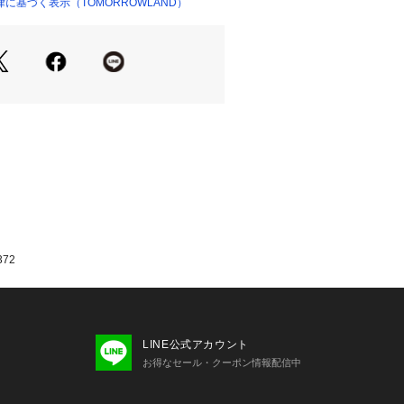
に基づく表示（TOMORROWLAND）
02468 
（モール）
ショップ）
せの際は、下記の商品番号をお申し付
5002
72
LINE公式アカウント
お得なセール・クーポン情報配信中