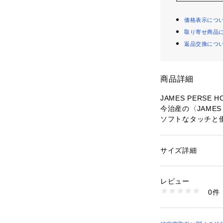
価格表示につ
取り寄せ商品
返品交換につ
商品詳細
JAMES PERSE
今治産の〈JAMES
ソフトなタッチと
〈JAMES PERSE
L.A.出身のデザ
サイズ詳細
性別：
レディース
リティなカジュア
カテゴリー：
ファッ
ンドタオル
幼少期から世界中
素材：コットン100
レビュー
もつデザイナー自
生産国：日本
0件
新しいカリフォル
洗濯：洗濯機、漂白
ン仕上げ可、ドライ
※詳しい洗濯方法に
お取り扱上の注意
い