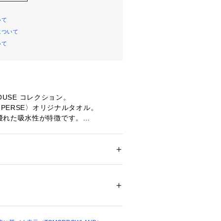
いて
について
いて
 HOUSE コレクション。
 PERSE〉オリジナルタオル。
優れた吸水性が特徴です。
〉
イナーが1994年にスタートしたハイクオ
メンズ
ルウエアを展開するブランド。
ション
 ＞ 
ファッション雑貨
 ＞ 
ハンカチ・ハ
の良いものに触れ、培われた審美眼を
％
身のライフスタイルをモダナイズし、
ニアカルチャーを発信しています。
不可、タンブル乾燥不可、自然乾燥、アイロ
不可、ウエットクリーニング可
ついては、商品の品質表示タグをご覧くださ
につきましては、縫い付け表示をよく