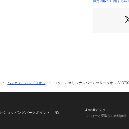
ご確認ください。
特定商取引に関する法律
商品番号：
10950000
19257425002 （
店舗にお問い合わ
けください。
商品番号:1925742
ハンカチ・ハンドタオル
コットン オリジナルパームツリータオル AJBT03
&mallデスク
井ショッピングパークポイント
ららぽーと受取なら送料無料