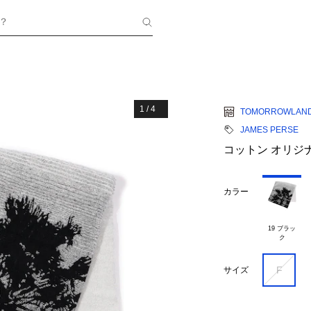
？
1
/
4
TOMORROWLAN
JAMES PERSE
コットン オリジナ
カラー
19 ブラッ

F
サイズ