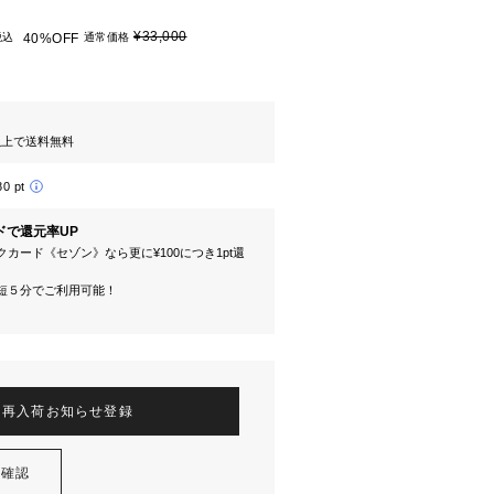
¥33,000
税込
40%OFF
通常価格
円以上で送料無料
80 pt
ドで還元率UP
カード《セゾン》なら更に¥100につき1pt還
短５分でご利用可能！
再入荷お知らせ登録
を確認