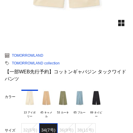
TOMORROWLAND
TOMORROWLAND collection
【一部WEB先行予約】コットンギャバジン タックワイド
パンツ
カラー
13 アイボ

45 キャメ

53 カーキ
65 ブルー
69 ネイビ

32(5号)
34(7号)
36(9号)
38(11号)
サイズ