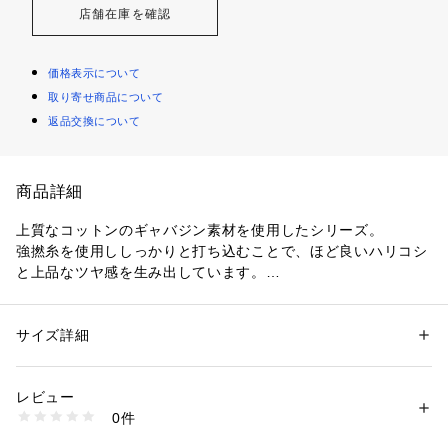
店舗在庫を確認
価格表示について
取り寄せ商品について
返品交換について
商品詳細
上質なコットンのギャバジン素材を使用したシリーズ。
強撚糸を使用ししっかりと打ち込むことで、ほど良いハリコシ
と上品なツヤ感を生み出しています。
パンツはフロントに施したタックと長めの着丈、ワイドシルエ
ットで存在感たっぷりの一着。
すっきりとしたウエストデザインで、トップスをタックインす
サイズ詳細
性別：
レディース
れば女性らしいメリハリのある着こなしが決まります。
カテゴリー：
ファッション
 ＞ 
パンツ
 ＞ 
ロングパンツ
素材：コットン100%
カットソーやサンダルを合わせてヘルシーに着こなすのはもち
生産国：日本
レビュー
ろん、ブラウスを合わせたエレガントなスタイリングなど、合
洗濯：手洗い、漂白不可、タンブル乾燥不可、自然乾燥、アイロン仕上げ
0件
わせるアイテム次第でオンオフ問わずに幅広く活躍してくれる
可、ドライ可、ウエットクリーニング可
※詳しい洗濯方法については、商品の品質表示タグをご覧ください
アイテム。