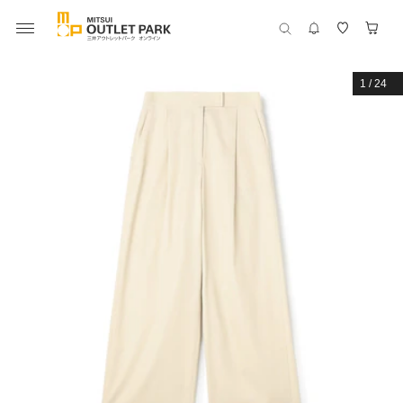
1
/
24