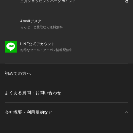
三井ショッピングパークポイント
実際の商品と異なる場合がありますので予めご了承下さい。
・入荷状況によりお届け予定が前後したり、お客様への発送が
店頭販売より遅れる場合がございます。
・店頭に一部在庫がある場合もございます。
&mallデスク
ららぽーと受取なら送料無料
LINE公式アカウント
お得なセール・クーポン情報配信中
初めての方へ
よくある質問・お問い合わせ
会社概要・利用規約など
三井不動産が展開する商業施設一覧