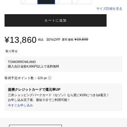
サイズ詳細を見る
カートに追加
¥13,860
¥19,800
30%OFF
税込
通常価格
取り寄せ
TOMORROWLAND
購入合計金額4,990円以上で送料無料
取得予定ポイント数：
126 pt
提携クレジットカードで還元率UP
三井ショッピングパークカード《セゾン》なら更に¥100につき1pt還元！
お申し込み完了後、最短５分でご利用可能！
今すぐお申し込み