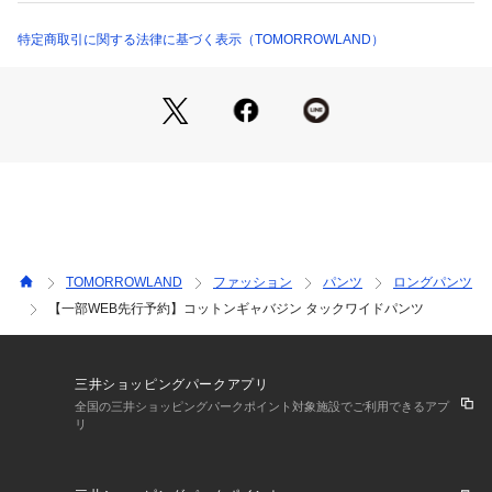
商品番号：
1095000009260 
（モール）
同素材のジレ（商品番号：13-07-52-07356）やシャツ（商品
13044204356 （ショップ）
番号：13-01-42-01356）とのセットアップスタイルもお楽し
特定商取引に関する法律に基づく表示（TOMORROWLAND）
みいただけます。
■素材情報
厚み：普通 
透け感：なし
光沢：なし   
伸縮性：なし
手洗い：可  
裏地：なし  
TOMORROWLAND
ファッション
パンツ
ロングパンツ
※商品の色味は、商品単体または素材アップ画像をご確認くだ
【一部WEB先行予約】コットンギャバジン タックワイドパンツ
さい
店舗にお問い合わせの際は、下記の商品番号をお申し付けくだ
さい。
三井ショッピングパークアプリ
商品番号:13-04-42-04356
全国の三井ショッピングパークポイント対象施設でご利用できるアプ
リ
※※予約商品の注意事項※※
・こちらの画像はサンプルを使用しています。