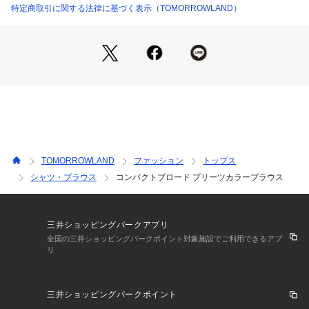
さい
特定商取引に関する法律に基づく表示（TOMORROWLAND）
2024SS商品
店舗にお問い合わせの際は、下記の商品番号をお申し付けくだ
さい。
商品番号:13-01-42-01504
TOMORROWLAND
ファッション
トップス
シャツ・ブラウス
コンパクトブロード プリーツカラーブラウス
三井ショッピングパークアプリ
全国の三井ショッピングパークポイント対象施設でご利用できるアプ
リ
三井ショッピングパークポイント