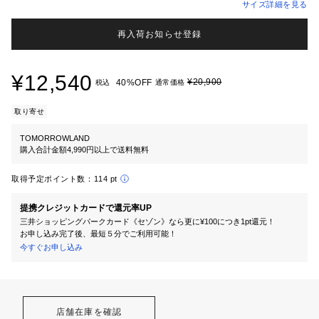
サイズ詳細を見る
再入荷お知らせ登録
¥12,540
¥20,900
40%OFF
税込
通常価格
取り寄せ
TOMORROWLAND
購入合計金額4,990円以上で送料無料
取得予定ポイント数：
114 pt
提携クレジットカードで還元率UP
三井ショッピングパークカード《セゾン》なら更に¥100につき1pt還元！
お申し込み完了後、最短５分でご利用可能！
今すぐお申し込み
店舗在庫を確認