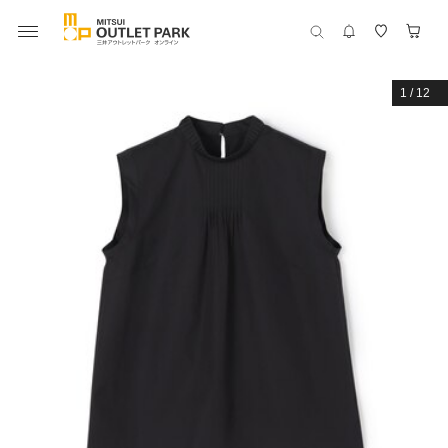
1
/
12