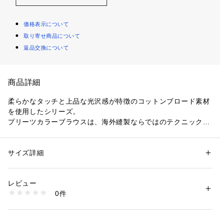
価格表示について
取り寄せ商品について
返品交換について
商品詳細
柔らかなタッチと上品な光沢感が特徴のコットンブロード素材
を使用したシリーズ。
プリーツカラーブラウスは、海外縫製ならではのテクニックで
襟に細かいプリーツを寄せデザインポイントにしています。
ネックラインにはピンタックをほどこし、顔回りにさりげない
アクセントに。
サイズ詳細
性別：
レディース
コンパクトなシルエットで、一枚着としてはもちろん、ジャケ
カテゴリー：
ファッション
 ＞ 
トップス
 ＞ 
シャツ・ブラウス
素材：コットン100％
ットやカーディガンのインナーとしても着用いただけます。
生産国：ベトナム
レビュー
オンオフ問わずに幅広いシーンで活躍する、夏のコーディネー
洗濯：手洗い、漂白不可、タンブル乾燥不可、自然乾燥、アイロン仕上げ
0件
トにクリーンな印象をプラスしてくれるアイテムです。
可、ドライ可、ウエットクリーニング可
※詳しい洗濯方法については、商品の品質表示タグをご覧ください
商品番号：
1095000011064 
（モール）
※商品の色味は、商品単体または素材アップ画像をご確認くだ
13014201504 （ショップ）