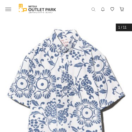
1
/
11