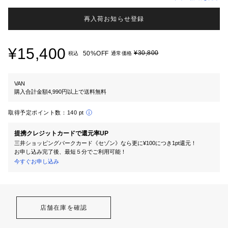
再入荷お知らせ登録
¥15,400
¥30,800
50%OFF
税込
通常価格
VAN
購入合計金額4,990円以上で送料無料
取得予定ポイント数：
140 pt
提携クレジットカードで還元率UP
三井ショッピングパークカード《セゾン》なら更に¥100につき1pt還元！
お申し込み完了後、最短５分でご利用可能！
今すぐお申し込み
店舗在庫を確認