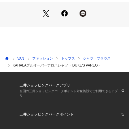
ジネスマンを着用するほど人気のデザインとなりました。 そ
んな「デュークスパレオ」はリバースプリントを使用した最初
期の柄で飽きのこない名品です。

■KAHALA　カハラ■

1930年代、世界中からロマンスを求め好奇心のある魅力的な
旅行者が集まる場所ハワイ。

1936年にナット・ノートフリートとジョージ・フランジアに
よってハワイ・ホノルルで設立されました。

その後、ホノルルのデパート及びアメリカ本土でも販売される
VAN
ファッション
トップス
シャツ・ブラウス
ようになり、70年以上経った今でも「アロハシャツの老舗」と
KAHALAプルオーバーアロハシャツ ＜DUKE'S PAREO＞
して世界中のロコ達に愛されているブランドです。

ハワイのトラディショナルであり、ワイキキのビーチボーイズ
が愛したアロハシャツをお楽しみください。
三井ショッピングパークアプリ
全国の三井ショッピングパークポイント対象施設でご利用できるアプ
リ
三井ショッピングパークポイント