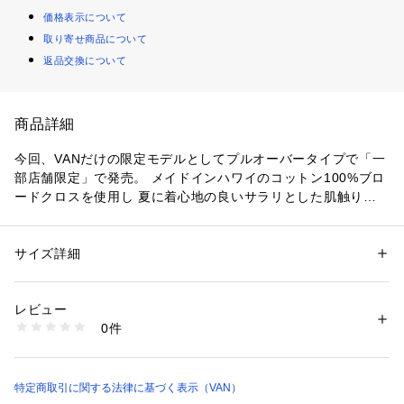
価格表示について
取り寄せ商品について
返品交換について
商品詳細
今回、VANだけの限定モデルとしてプルオーバータイプで「一
部店舗限定」で発売。 メイドインハワイのコットン100%ブロ
ードクロスを使用し 夏に着心地の良いサラリとした肌触りの
生地をVANが厳選してセレクトしたスペシャルアイテム！ その
証拠にKAHALA社とVANのダブルネームとなっております。 夏
のアイテムとして是非取り入れて頂きたい一着です。

サイズ詳細
性別：
メンズ
カテゴリー：
ファッション
 ＞ 
トップス
 ＞ 
シャツ・ブラウス
素材：綿100%
■DUKE'S PAREO　デュークスパレオ■

レビュー
パイナップルと花のイメージが繊細に表現されているKAHALA
商品番号：
1095200000048 
（モール）
0件
を代表するデザイン「デュークスパレオ」 ハワイの英雄「デ
EH924033 （ショップ）
ューク・カハナモク」に由来して付けられ1960年代から使用
されている伝統的な柄の一つ。 生地の裏面にプリントするこ
とで色が柔らかく落ち着いて見えるリバースプリントで地元ビ
特定商取引に関する法律に基づく表示（VAN）