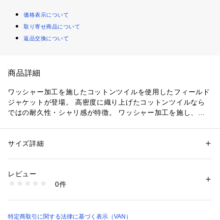
価格表示について
取り寄せ商品について
返品交換について
商品詳細
ワッシャー加工を施したコットンツイルを使用したフィールド
ジャケットが登場。 高密度に織り上げたコットンツイルなら
ではの耐久性・シャリ感が特徴。 ワッシャー加工を施し、こ
なれた風合いに仕上げました。 背当てやカフス裏などにチェ
ック柄の生地を使用しているのもデザインのポイント。 これ
からの季節の軽やかなスタイリングにも合わせて頂きやすいア
サイズ詳細
性別：
メンズ
イテムです。
カテゴリー：
ファッション
 ＞ 
アウター
 ＞ 
ブルゾン・スタジャン
素材：表地：綿100%

別布：綿100%
レビュー
0件
商品番号：
1095200000067 
（モール）
JC13019 （ショップ）
特定商取引に関する法律に基づく表示（VAN）