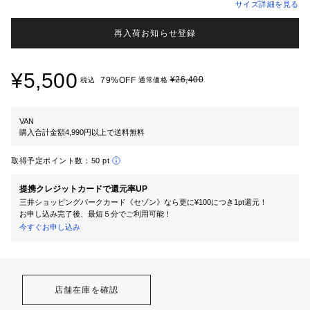
サイズ詳細を見る
再入荷お知らせ登録
¥5,500
¥26,400
79%OFF
税込
通常価格
VAN
購入合計金額4,990円以上で送料無料
取得予定ポイント数：
50 pt
提携クレジットカードで還元率UP
三井ショッピングパークカード《セゾン》なら更に¥100につき1pt還元！
お申し込み完了後、最短５分でご利用可能！
今すぐお申し込み
店舗在庫を確認