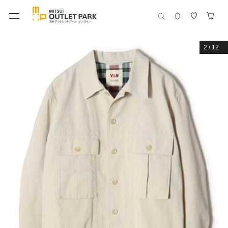
2
/
12