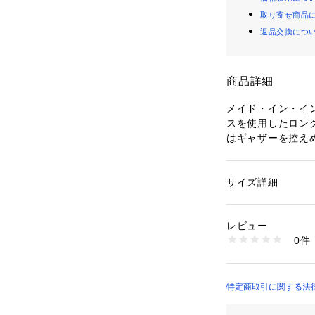
取り寄せ商品
返品交換につ
商品詳細
メイド・イン・イ
スを使用したロン
はギャザーを控え
ルエットのギャザ
らにウエストはゴ
も付いてるので透
サイズ詳細
性別：
レディース
ンした時にウエス
カテゴリー：
ファッ
クリーニング
も特徴！VANら
素材：綿100%
レビュー
勧めの1品です。

0件
商品番号：
10952000
LD424075 （ショ
【Shower CLUB
1963年に日本で
スの展開を開始し、
特定商取引に関する法律
グランスブランド【S
ート。
