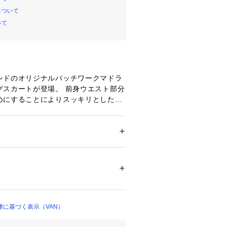
について
いて
ンドのオリジナルパッチワークマドラ
グスカートが登場。 前身ウエスト部分
めにすることによりスッキリとしたシ
ーフレアスカートに仕上げました。 さ
ム使用なので簡単に着用が可能で裏地
ける心配もありません。 トップスをイ
トリボンがポイントになっていてるの
ション
 ＞ 
その他・クリーニング
 ＞ 
その他・
しいパッチワークマドラスを楽しめるお
00076 
（モール）
ップ）
】とは

はまだ珍しかった男性向けのフレグラン
 のちにVANのジェンダーレスなフレ
に基づく表示（VAN）
hower CLUB】として構想をスタ