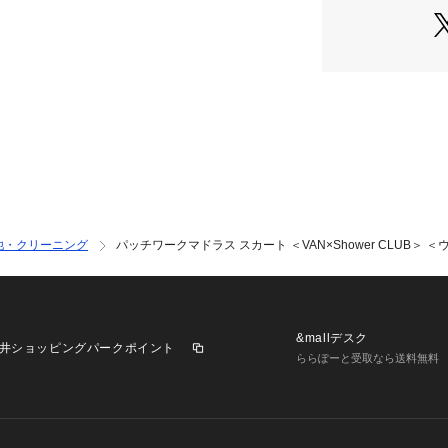
2023年春夏にウ
わり新登場。

今回はアメリカン
ィーで爽やかなコラ
【Shower CL
けします。
他・クリーニング
パッチワークマドラス スカート ＜VAN×Shower CLUB＞ 
&mallデスク
井ショッピングパークポイント
ららぽーと受取なら送料無料