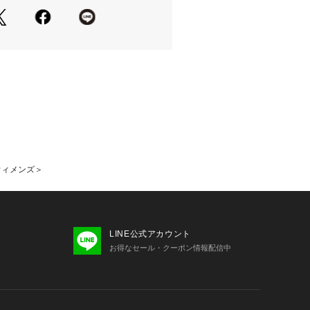
ィメンズブランドとして新しく生まれ変
トラディショナルを軸にしたスポーテ
ボレーションモデルを 【VAN】×
UB】のカプセルコレクションとしてお届
＜ウィメンズ＞
LINE公式アカウント
お得なセール・クーポン情報配信中