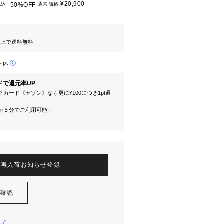
¥20,900
税込
50%OFF
通常価格
円以上で送料無料
5 pt
ドで還元率UP
カード《セゾン》なら更に¥100につき1pt還
短５分でご利用可能！
再入荷お知らせ登録
を確認
いて