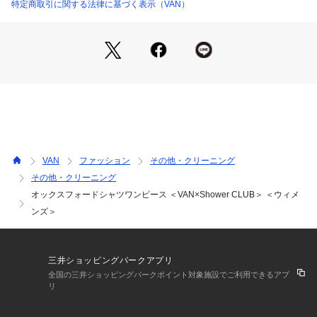
ランド【Shower CLUB】として構想をスタート。

特定商取引に関する法律に基づく表示（VAN）
2023年春夏にウィメンズブランドとして新しく生まれ変わり
新登場。

今回はアイビーを軸に、歴史の中に培ったディティールを現代
風にアレンジしたコラボレーションモデル 【VAN】×【Showe
r CLUB】のカプセルコレクションとしてお届けします。
VAN
ファッション
その他・クリーニング
その他・クリーニング
オックスフォードシャツワンピース ＜VAN×Shower CLUB＞ ＜ウィメ
ンズ＞
三井ショッピングパークアプリ
全国の三井ショッピングパークポイント対象施設でご利用できるアプ
リ