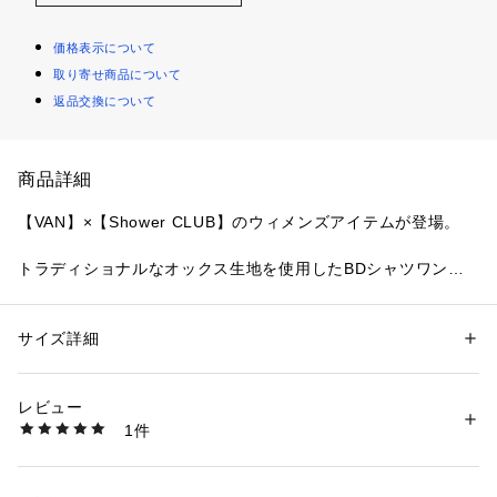
価格表示について
取り寄せ商品について
返品交換について
商品詳細
【VAN】×【Shower CLUB】のウィメンズアイテムが登場。

トラディショナルなオックス生地を使用したBDシャツワンピ
ースが登場。 バックボタン、衿先のステッチとボタンホール
など70年以上作り続けるVANのBDシャツの技術とこだわりの
ディテールを随所に盛り込んだ1枚。 左胸ポケットに施したワ
サイズ詳細
性別：
レディース
ンポイントロゴ刺繍も嬉しいポイント。 大切な方へのプレゼ
カテゴリー：
ファッション
 ＞ 
その他・クリーニング
 ＞ 
その他・クリーニ
ング
ントにもオススメのアイテムです。

素材：綿100%
レビュー
1件
【Shower CLUB】とは

商品番号：
1095200000105 
（モール）
LD93618 （ショップ）
1963年に日本ではまだ珍しかった男性向けのフレグランスの
展開を開始し、 のちにVANのジェンダーレスなフレグランスブ