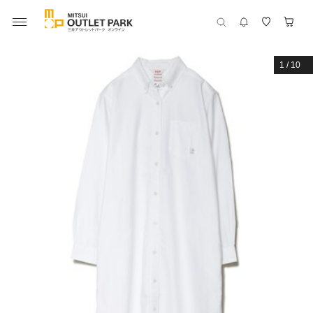
1
/
10