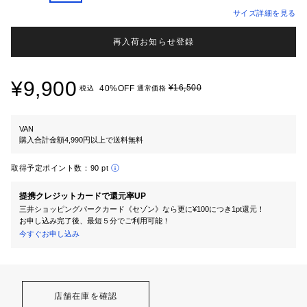
サイズ詳細を見る
再入荷お知らせ登録
¥9,900
¥16,500
40%OFF
税込
通常価格
VAN
購入合計金額4,990円以上で送料無料
取得予定ポイント数：
90 pt
提携クレジットカードで還元率UP
三井ショッピングパークカード《セゾン》なら更に¥100につき1pt還元！
お申し込み完了後、最短５分でご利用可能！
今すぐお申し込み
店舗在庫を確認