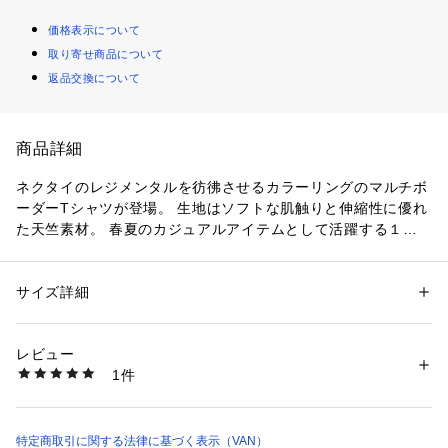
価格表示について
取り寄せ商品について
返品交換について
商品詳細
ネクタイのレジメンタルを彷彿させるカラーリングのマルチボ
ーダーTシャツが登場。 生地はソフトな肌触りと伸縮性に優れ
た天竺素材。 春夏のカジュアルアイテムとして活躍する１着
です。
サイズ詳細
性別：
メンズ
カテゴリー：
ファッション
 ＞ 
トップス
 ＞ 
Tシャツ・カットソー
素材：本体：綿82%　ポリエステル16%　ポリウレタン2%

リブ部分：綿95%　ポリウレタン5%
レビュー
1件
商品番号：
1095200000132 
（モール）
PH624035 （ショップ）
特定商取引に関する法律に基づく表示（VAN）