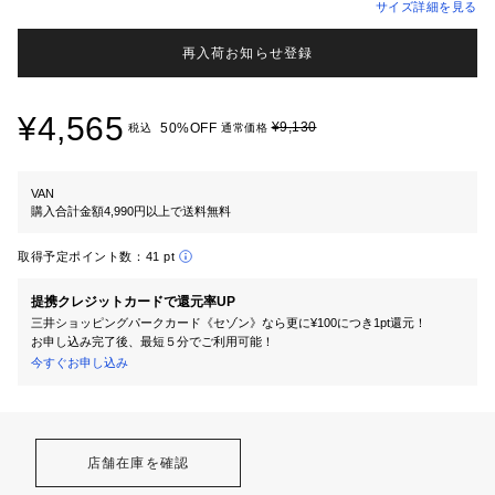
サイズ詳細を見る
再入荷お知らせ登録
¥4,565
¥9,130
50%OFF
税込
通常価格
VAN
購入合計金額4,990円以上で送料無料
取得予定ポイント数：
41 pt
提携クレジットカードで還元率UP
三井ショッピングパークカード《セゾン》なら更に¥100につき1pt還元！
お申し込み完了後、最短５分でご利用可能！
今すぐお申し込み
店舗在庫を確認