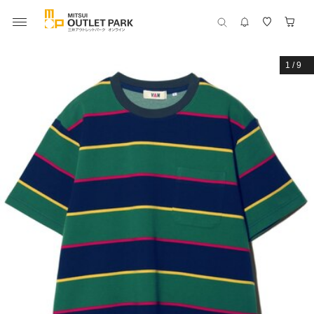
1
/
9