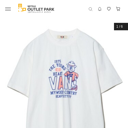
1
/
6