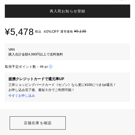
再入荷お知らせ登録
¥5,478
¥9,130
40%OFF
税込
通常価格
VAN
購入合計金額4,990円以上で送料無料
取得予定ポイント数：
49 pt
提携クレジットカードで還元率UP
三井ショッピングパークカード《セゾン》なら更に¥100につき1pt還元！
お申し込み完了後、最短５分でご利用可能！
今すぐお申し込み
店舗在庫を確認