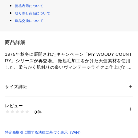
価格表示について
取り寄せ商品について
返品交換について
商品詳細
1975年秋冬に展開されたキャンペーン「MY WOODY COUNT
RY」シリーズが再登場。 微起毛加工をかけた天竺素材を使用
した、柔らかく肌触りの良いヴィンテージライクに仕上げたプ
リントTシャツ。 グラフィックはウッディーカントリーのマス
コットであるウッディベアをアメリカのカレッジモチーフのキ
ャラクターに描き変えた新たなデザインになっています。 レ
サイズ詳細
性別：
メンズ
イヤードスタイルでも楽しめる春夏に活躍する万能アイテムで
カテゴリー：
ファッション
 ＞ 
トップス
 ＞ 
Tシャツ・カットソー
素材：本体：綿100%

す。
リブ：綿95%　ポリウレタン5%
レビュー
0件
商品番号：
1095200000138 
（モール）
PH624059 （ショップ）
特定商取引に関する法律に基づく表示（VAN）