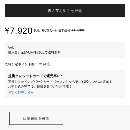
再入荷お知らせ登録
¥7,920
¥19,800
60%OFF
税込
通常価格
VAN
購入合計金額4,990円以上で送料無料
取得予定ポイント数：
72 pt
提携クレジットカードで還元率UP
三井ショッピングパークカード《セゾン》なら更に¥100につき1pt還元！
お申し込み完了後、最短５分でご利用可能！
今すぐお申し込み
店舗在庫を確認