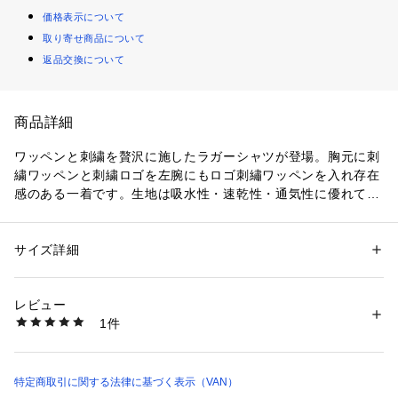
価格表示について
取り寄せ商品について
返品交換について
商品詳細
ワッペンと刺繍を贅沢に施したラガーシャツが登場。胸元に刺
繍ワッペンと刺繍ロゴを左腕にもロゴ刺繡ワッペンを入れ存在
感のある一着です。生地は吸水性・速乾性・通気性に優れてい
る、鹿の子を使用しシワになりにくく色褪せしにくいのが特徴
です。ボディと衿が異素材になっていて引き締まった印象があ
り大人カジュアルなアイテムです。
サイズ詳細
性別：
メンズ
カテゴリー：
ファッション
 ＞ 
トップス
 ＞ 
Tシャツ・カットソー
素材：身頃：綿60%　ポリエステル40%

衿部分：綿100%
レビュー
1件
商品番号：
1095200000148 
（モール）
PH624121 （ショップ）
特定商取引に関する法律に基づく表示（VAN）