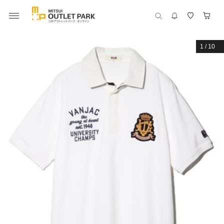
1
/
10