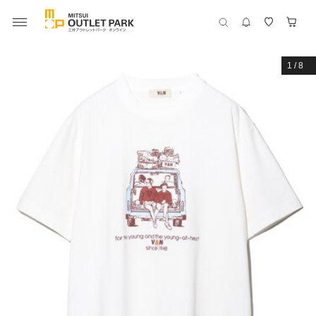
1
/
8