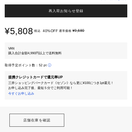
再入荷お知らせ登録
¥5,808
¥9,680
40%OFF
税込
通常価格
VAN
購入合計金額4,990円以上で送料無料
取得予定ポイント数：
52 pt
提携クレジットカードで還元率UP
三井ショッピングパークカード《セゾン》なら更に¥100につき1pt還元！
お申し込み完了後、最短５分でご利用可能！
今すぐお申し込み
店舗在庫を確認