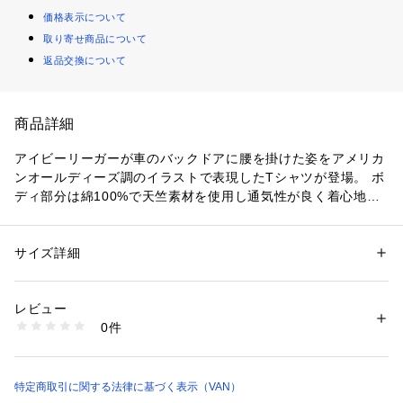
価格表示について
取り寄せ商品について
返品交換について
商品詳細
アイビーリーガーが車のバックドアに腰を掛けた姿をアメリカ
ンオールディーズ調のイラストで表現したTシャツが登場。 ボ
ディ部分は綿100%で天竺素材を使用し通気性が良く着心地抜
群。刺繍で施されたVANロゴにＴシャツとイラストの配色が絶
妙で1枚でお洒落度がグンとアップするので1枚ではもちろん、
レイヤードアイテムとしても活躍してくれるアイテムです。
サイズ詳細
性別：
メンズ
カテゴリー：
ファッション
 ＞ 
トップス
 ＞ 
Tシャツ・カットソー
素材：本体：綿100%

リブ部分：綿70%　ポリエステル30%
レビュー
0件
商品番号：
1095200000151 
（モール）
PH624145 （ショップ）
特定商取引に関する法律に基づく表示（VAN）