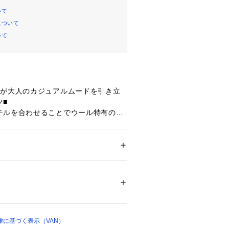
いて
について
いて
感が大人のカジュアルムードを引き立
■

テルを合わせることでウール特有のチ
れ、シワになりにくくデイリー使いし
イトなパンツに仕上げました。ツータ
お尻回りや太もも回りにゆとりを持た
。ウエストはゴムとフロントにウェビ
ション
 ＞ 
パンツ
 ＞ 
ロングパンツ
1%　毛29%
ているのでフィット感の調節が可能
ープベルトはベルトループに入れて落
00174 
（モール）
下に垂らすとトップスの裾から見えて
ップ）
に。履き心地はゆったり、見た目はし
なく様々なシーンで着回しができるパ
に基づく表示（VAN）