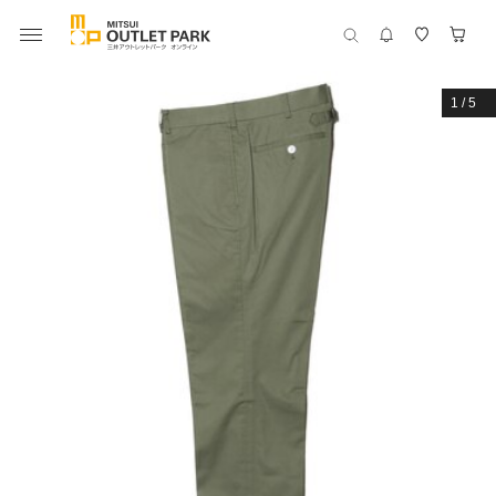
1
/
5