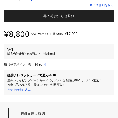
サイズ詳細を見る
再入荷お知らせ登録
¥8,800
¥17,600
50%OFF
税込
通常価格
VAN
購入合計金額4,990円以上で送料無料
取得予定ポイント数：
80 pt
提携クレジットカードで還元率UP
三井ショッピングパークカード《セゾン》なら更に¥100につき1pt還元！
お申し込み完了後、最短５分でご利用可能！
今すぐお申し込み
店舗在庫を確認