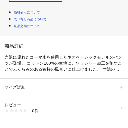
価格表示について
取り寄せ商品について
返品交換について
商品詳細
光沢に優れたコーマ糸を使用したネオベーシックモデルのパン
ツが登場。 コットン100%の生地に、ワッシャー加工を施すこ
とでふくらみのある独特の風合いに仕上げました。 寸法の差
はあまりありませんが、パターンの微調整で履いた時のシルエ
ットがきれいに見えるネオベーシックモデル。 ビジネスシー
ン、カジュアルシーンと様々な場面に対応できる一着です。
サイズ詳細
性別：
メンズ
カテゴリー：
ファッション
 ＞ 
パンツ
 ＞ 
ロングパンツ
素材：綿100%
レビュー
商品番号：
1095200000180 
（モール）
0件
ZC424001 （ショップ）