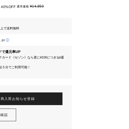
¥14,850
40%OFF
通常価格
円以上で送料無料
1 pt
ドで還元率UP
カード《セゾン》なら更に¥100につき1pt還
短５分でご利用可能！
再入荷お知らせ登録
を確認