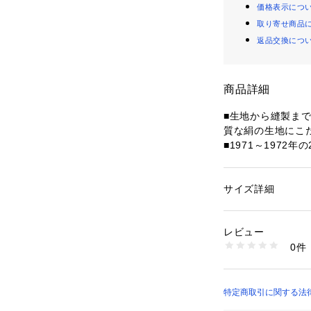
価格表示につ
取り寄せ商品
返品交換につ
商品詳細
■生地から縫製ま
質な絹の生地にこだ
■1971～1972
「COME ON S
リン（カジキマグロ
■知的な印象のネ
サイズ詳細
性別：
メンズ
リンの刺繍を施し
カテゴリー：
ファッ
素材：絹100%
■ブレザーにも合
レビュー
せやすいのでコー
商品番号：
10952000
0件
ムです

NY012515 （ショ
■剣裏にはワンポイ
特定商取引に関する法律