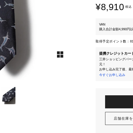
¥8,910
税込
VAN
購入合計金額4,990
取得予定ポイント数：
8
提携クレジットカー
三井ショッピングパーク
元！
お申し込み完了後、最
今すぐお申し込み
店舗在庫