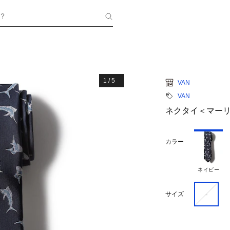
？
1
/
5
VAN
VAN
ネクタイ＜マー
カラー
ネイビー
-
サイズ