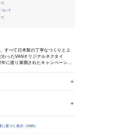
いて
について
いて
で、すべて日本製の丁寧なつくりと上
わったVANオリジナルネクタイ

年の2年に渡り展開されたキャンペーン
PORTSMAN」のアーカイヴロゴのマー
）をネクタイに表現した1本

イビーをベースに躍動感あふれるマー
上品な印象を与えてくれます

ション
 ＞ 
スーツ・ネクタイ
 ＞ 
ネクタイ
わせやすく、ビジネスシーンでも合わ
ディネートのアクセントになるアイテ
00247 
（モール）
ップ）
ントに丸VANロゴが施されています
に基づく表示（VAN）