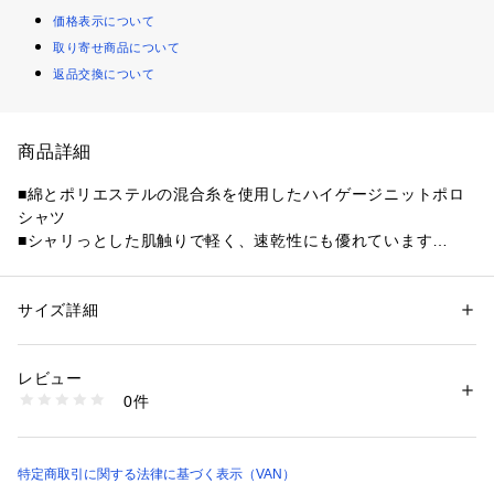
価格表示について
取り寄せ商品について
返品交換について
商品詳細
■綿とポリエステルの混合糸を使用したハイゲージニットポロ
シャツ

■シャリっとした肌触りで軽く、速乾性にも優れています

■左裾にワンポイントでロゴ刺繍入り

■ゆとりのあるシルエットで上品に仕上げジャケットや様々な
アイテムと合わせやすいアイテムです
サイズ詳細
性別：
メンズ
カテゴリー：
ファッション
 ＞ 
トップス
 ＞ 
Tシャツ・カットソー
素材：綿52%　ポリエステル48%
レビュー
商品番号：
1095200000256 
（モール）
0件
PH625117 （ショップ）
特定商取引に関する法律に基づく表示（VAN）