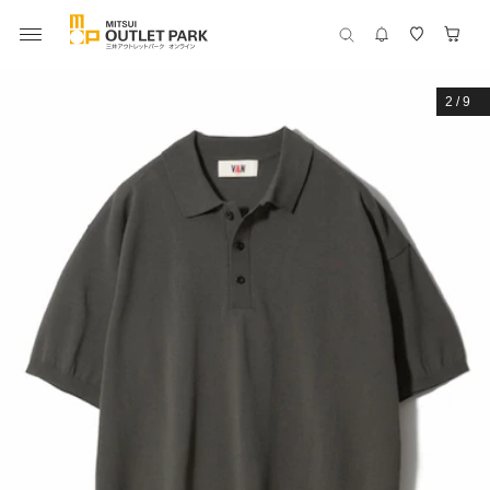
2
/
9