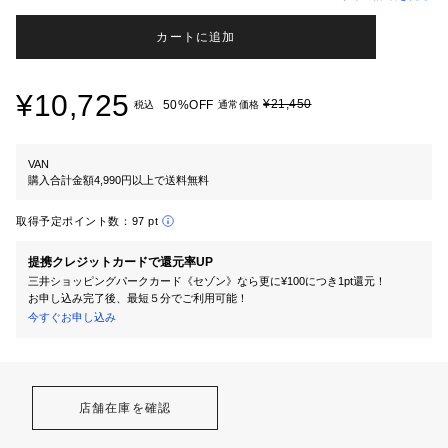
カートに追加
¥10,725
¥21,450
50%OFF
税込
通常価格
VAN
購入合計金額4,990円以上で送料無料
取得予定ポイント数：
97 pt
提携クレジットカードで還元率UP
三井ショッピングパークカード《セゾン》なら更に¥100につき1pt還元！
お申し込み完了後、最短５分でご利用可能！
今すぐお申し込み
店舗在庫を確認