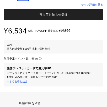
サイズ詳細を見る
再入荷お知らせ登録
¥6,534
¥10,890
40%OFF
税込
通常価格
VAN
購入合計金額4,990円以上で送料無料
取得予定ポイント数：
59 pt
提携クレジットカードで還元率UP
三井ショッピングパークカード《セゾン》なら更に¥100につき1pt還元！
お申し込み完了後、最短５分でご利用可能！
今すぐお申し込み
店舗在庫を確認