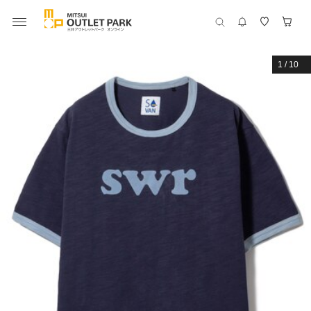
1
/
10