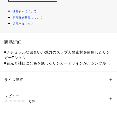
価格表示について
取り寄せ商品について
返品交換について
商品詳細
■ナチュラルな風合いが魅力のスラブ天竺素材を使用したリン
ガーTシャツ

■首元と袖口に配色を施したリンガーデザインが、シンプルな
がらもアクセントに

■柔らかく肌なじみの良いコットン素材で、着心地も抜群

■スラブ特有のムラ感が、こなれた雰囲気を演出してくれます

サイズ詳細
性別：
レディース
■一枚でさらっと着るのはもちろん、シャツやジャケットのイ
カテゴリー：
ファッション
 ＞ 
その他・クリーニング
 ＞ 
その他・クリーニ
ング
ンナーとしてもオススメの1着です
素材：綿100%
レビュー
0件
商品番号：
1095200000292 
（モール）
LD625173 （ショップ）