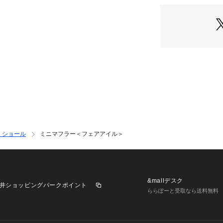
・ショール
ミニマフラー＜フェアアイル＞
&mallデスク
井ショッピングパークポイント
ららぽーと受取なら送料無料