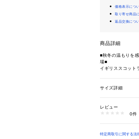
価格表示につ
取り寄せ商品
返品交換につ
商品詳細
■秋冬の温もりを
場■

イギリススコット
島が発祥の伝統的
特徴。温もり感の
見えるとコーディ
サイズ詳細
性別：
レディース
の穴に通せば着用
カテゴリー：
ファッ
ョール
テムです。ちょっ
素材：ポリエステル54
レビュー
す。
毛2%
0件
商品番号：
10952000
SC052454 （ショ
特定商取引に関する法律