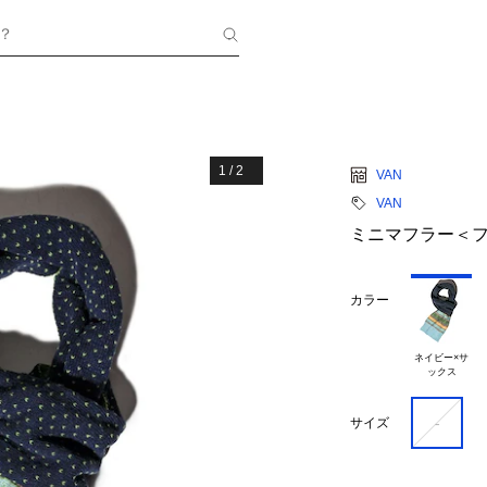
？
1
/
2
VAN
VAN
ミニマフラー＜
カラー
ネイビー×サ

-
サイズ