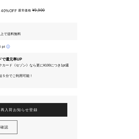
¥9,900
40%OFF
通常価格
円以上で送料無料
4 pt
ドで還元率UP
カード《セゾン》なら更に¥100につき1pt還
短５分でご利用可能！
再入荷お知らせ登録
を確認