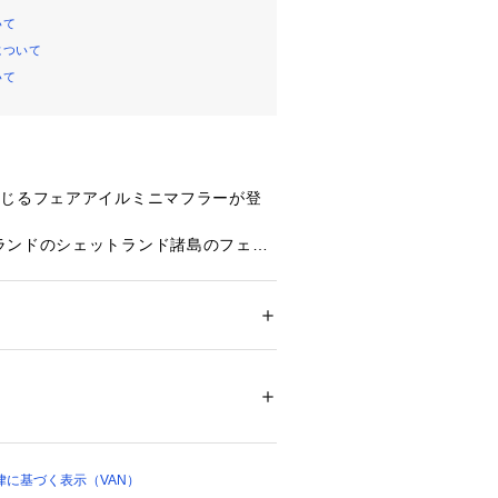
いて
について
いて
感じるフェアアイルミニマフラーが登
ランドのシェットランド諸島のフェア
な柄でカラフルな幾何学模様の横柄が
ある鮮やかな配色が首元からチラリと
ネートのアクセントになります。片側
メンズ
出来て、これから季節に重宝するアイ
ション
 ＞ 
ファッション雑貨
 ＞ 
マフラー・シ
とした贈り物にも喜ばれるアイテムで
% アクリル18% レーヨン18% ナイロン8% 
00348 
（モール）
ップ）
に基づく表示（VAN）