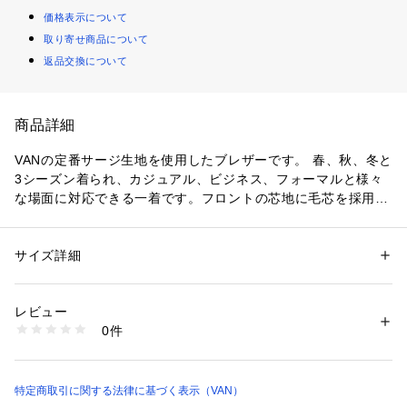
価格表示について
取り寄せ商品について
返品交換について
商品詳細
VANの定番サージ生地を使用したブレザーです。 春、秋、冬と
3シーズン着られ、カジュアル、ビジネス、フォーマルと様々
な場面に対応できる一着です。フロントの芯地に毛芯を採用
し、よりナチュラルな表情のジャケットに仕上げました。

■サージ生地

サイズ詳細
性別：
メンズ
当時ネイビーブレザーといえばフランネルと呼ばれる起毛のウ
カテゴリー：
ファッション
 ＞ 
ジャケット
 ＞ 
テーラードジャケット
素材：表地　 毛100%

ールが主流でしたがシーズンを問わない汎用性の高さからベー
裏地　キュプラ　ポリエステル
レビュー
シックブレザーにはサージを採用しています。 VANでは生地か
0件
ら作り込み、滑らかな手触りとツヤ感を活かすオリジナルのサ
商品番号：
1095200000356 
（モール）
BW300002 （ショップ）
ージを使用しています。

■フックベント

特定商取引に関する法律に基づく表示（VAN）