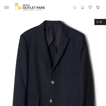
1
/
6