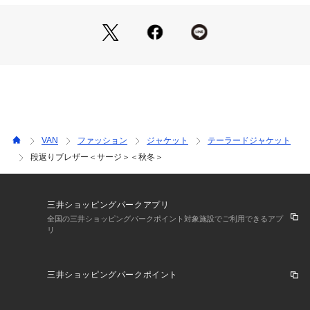
VANのスタンダードなブレザーには全てに採用されているフッ
クベント。カギ型を意味するこの仕様は、 強度を増す為に用
いられており、モーニングコートの仕様にも採用されている事
もある事からクラシックなディティールの一つ。

■ウェルトシームとナチュラルショルダー

肩、袖、背、脇など全てにウェルトシームと呼ばれる縁縫いの
ステッチが施されている。1/4インチ（約6mm）という決まり
は60年代から変わっていない。 ナチュラルショルダーとは落
ち着きのあるなだらかな肩のラインの事でアイビーには欠かせ
VAN
ファッション
ジャケット
テーラードジャケット
ない。

段返りブレザー＜サージ＞＜秋冬＞
■ボタンの数

シングル3つボタンの場合は袖ボタンは2つ。シングル2つボタ
ンの場合は袖ボタンは3つ。 前ボタンと袖ボタンを合わせて5
三井ショッピングパークアプリ
つという事がメンズクラブを通して描かれている。

全国の三井ショッピングパークポイント対象施設でご利用できるアプ
リ
■ゴールドメタルボタン

1960年代中頃には登場していた獅子のモチーフを踏襲したゴ
三井ショッピングパークポイント
ールドボタン。パターンメイドで仕上げる際は複数種類のメタ
ルボタンから選ぶことが出来る。

仕様
