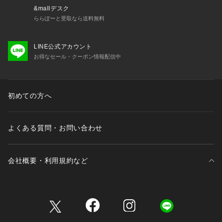
ボタン:シングル3つボタン/中1つ掛け

&mallデスク
ベント:フックベント

ららぽーと受取なら送料無料
ポケット:胸/パッチポケット　脇/パッチ＆フラップポケット

裏地:背抜き

LINE公式アカウント
両内ポケット
お得なセール・クーポン情報配信中
初めての方へ
よくある質問・お問い合わせ
会社概要・利用規約など
三井不動産が展開する商業施設一覧