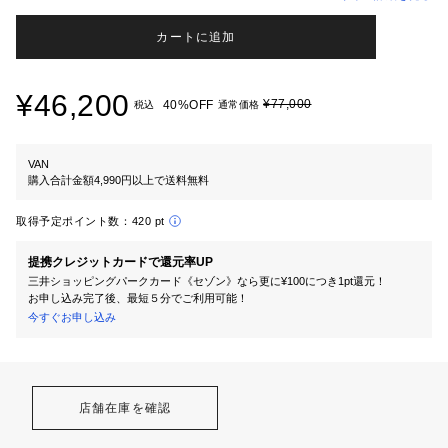
カートに追加
¥46,200
¥77,000
40%OFF
税込
通常価格
VAN
購入合計金額4,990円以上で送料無料
取得予定ポイント数：
420 pt
提携クレジットカードで還元率UP
三井ショッピングパークカード《セゾン》なら更に¥100につき1pt還元！
お申し込み完了後、最短５分でご利用可能！
今すぐお申し込み
店舗在庫を確認