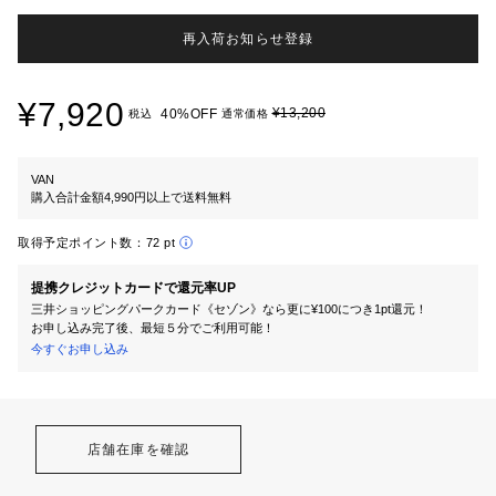
再入荷お知らせ登録
¥7,920
¥13,200
40%OFF
税込
通常価格
VAN
購入合計金額4,990円以上で送料無料
取得予定ポイント数：
72 pt
提携クレジットカードで還元率UP
三井ショッピングパークカード《セゾン》なら更に¥100につき1pt還元！
お申し込み完了後、最短５分でご利用可能！
今すぐお申し込み
店舗在庫を確認