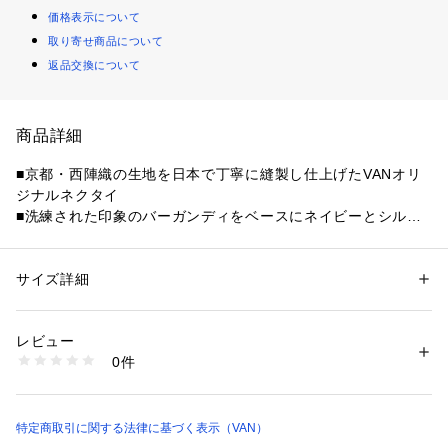
価格表示について
取り寄せ商品について
返品交換について
商品詳細
■京都・西陣織の生地を日本で丁寧に縫製し仕上げたVANオリ
ジナルネクタイ

■洗練された印象のバーガンディをベースにネイビーとシルバ
ーのラインが特徴

■ブレザーやビジネスシーンでもお洒落な印象を与えてくれま
す
サイズ詳細
性別：
メンズ
カテゴリー：
ファッション
 ＞ 
スーツ・ネクタイ
 ＞ 
ネクタイ
素材：絹100%
レビュー
商品番号：
1095200000371 
（モール）
0件
NY012586 （ショップ）
特定商取引に関する法律に基づく表示（VAN）