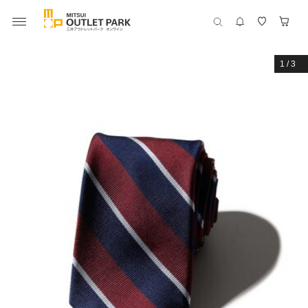
1
/
3