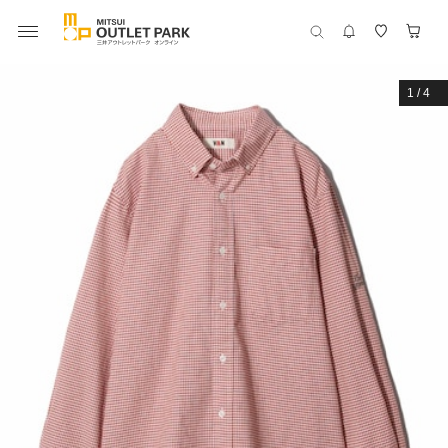
1
/
4