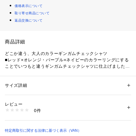
価格表示について
取り寄せ商品について
返品交換について
商品詳細
どこか違う、大人のカラーギンガムチェックシャツ

■レッド×オレンジ・パープル×ネイビーのカラーリングにする
ことでいつもと違うギンガムチェックシャツに仕上げました

■セーターと合わせてもアクセントになるので暗くなりがちな
秋冬のコーディネートにオススメです

■バイオウォッシュ加工を施し、肌触りの良い柔らかい風合い
サイズ詳細
性別：
メンズ
に仕上げました

カテゴリー：
ファッション
 ＞ 
トップス
 ＞ 
シャツ・ブラウス
素材：綿100%
■左袖にはグレーのグラフィックロゴ刺繍入り

レビュー
■6.5mmのショートボタンダウン仕様で、ネクタイを合わせれ
商品番号：
1095200000379 
（モール）
0件
ばドレッシーに、外せばカジュアルにと表情が変わります
EN925506 （ショップ）
特定商取引に関する法律に基づく表示（VAN）