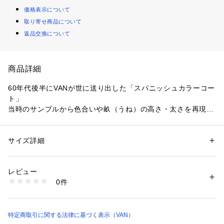
価格表示について
取り寄せ商品について
返品交換について
商品詳細
60年代後半にVANが世に送り出した「スパニッシュカラーコー
ト」

当時のサンプルから色合いや畝（うね）の高さ・太さを再現し
たオリジナル生地で仕立てたブルゾンが登場

■やや光沢感のある太畝（ふとうね）のコーデュロイを使用

サイズ詳細
性別：
メンズ
■日差しにさらされて褪色したような、ヴィンテージ感漂う色
カテゴリー：
ファッション
 ＞ 
アウター
 ＞ 
ブルゾン・スタジャン
素材：表地：綿100%

合い

裏地：ポリエステル100%

レビュー
■60年代に販売されたスパニッシュカラーコートのサンプルか
リブ：アクリル52%　毛48%
0件
ら色合いや畝（うね）の高さ・太さを再現したオリジナル生地
商品番号：
1095200000416 
（モール）
を使用

JC125515 （ショップ）
■タック入りフラップポケットがデザインのアクセントになっ
ています

特定商取引に関する法律に基づく表示（VAN）