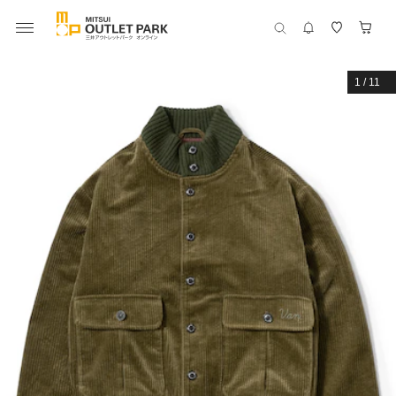
1
/
11