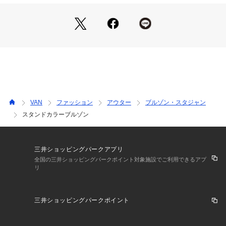
■ポケットには同色でシンプルに仕上げた刺繍を施しました

■衿と袖をリブ編みに仕上げ、冷たい風の入り込みを防ぎます

■オリジナルボタンを採用
VAN
ファッション
アウター
ブルゾン・スタジャン
スタンドカラーブルゾン
三井ショッピングパークアプリ
全国の三井ショッピングパークポイント対象施設でご利用できるアプ
リ
三井ショッピングパークポイント