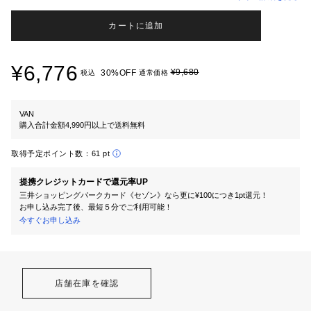
カートに追加
¥6,776
¥9,680
30%OFF
税込
通常価格
VAN
購入合計金額4,990円以上で送料無料
取得予定ポイント数：
61 pt
提携クレジットカードで還元率UP
三井ショッピングパークカード《セゾン》なら更に¥100につき1pt還元！
お申し込み完了後、最短５分でご利用可能！
今すぐお申し込み
店舗在庫を確認