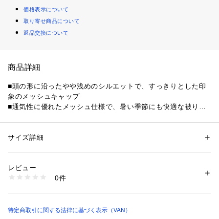
価格表示について
取り寄せ商品について
返品交換について
商品詳細
■頭の形に沿ったやや浅めのシルエットで、すっきりとした印
象のメッシュキャップ

■通気性に優れたメッシュ仕様で、暑い季節にも快適な被り心
地

■フロントにVANロゴを施し、シンプルな中にブランドらしさ
をプラス

サイズ詳細
性別：
メンズ
■後面下のアジャスターにはアメリカンバンドを採用しサイズ
カテゴリー：
ファッション
 ＞ 
帽子・ヘアアクセサリー
 ＞ 
キャップ
素材：綿100%
調節も可能
レビュー
商品番号：
1095200000423 
（モール）
0件
CP092607 （ショップ）
特定商取引に関する法律に基づく表示（VAN）