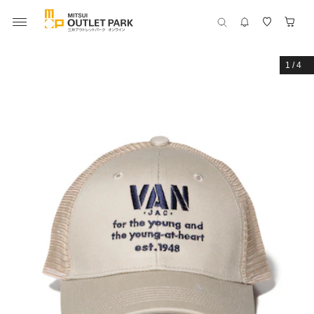
1
/
4