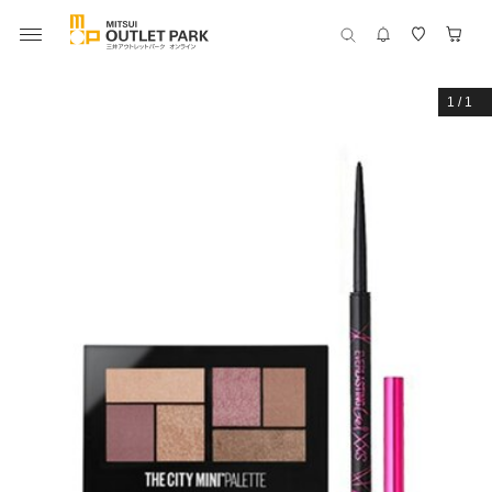
1
/
1