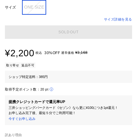
ONE SIZE
サイズ
サイズ詳細を見る
SOLDOUT
¥2,200
¥3,168
30%OFF
税込
通常価格
取り寄せ
返品不可
ショップ特定送料：385円
取得予定ポイント数：
20 pt
提携クレジットカードで還元率UP
三井ショッピングパークカード《セゾン》なら更に¥100につき1pt還元！
お申し込み完了後、最短５分でご利用可能！
今すぐお申し込み
訳あり理由