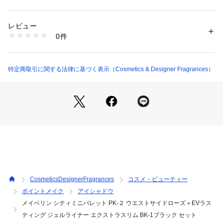
ルックを演出できます。

カテゴリー：
コスメ・ビューティー
 ＞ 
ポイントメイク
 ＞ 
アイシャドウ
レビュー
【EVラスティング ジェルライナー エクストラスリム BK-1ブ
商品番号：
1095300000045 
（モール）
0件
ラック】

0100001300038 （ショップ）
ウォータープルーフで長時間にじみにくい超極細ジェルペンシ
ル。ジェルがとろけるような、なめらかな描き心地で肌にしっ
かり密着し、水や涙に強い処方です。まつ毛の間やまぶたのキ
特定商取引に関する法律に基づく表示（Cosmetics & Designer Fragrances）
ワなど、細部までラインを描ける1.5mm径の超極細芯で、目元
の輪郭をくっきり仕上げます。
CosmeticsDesignerFragrances
コスメ・ビューティー
ポイントメイク
アイシャドウ
メイベリン シティミニパレット PK-２ ウエストサイドローズ＋EVラス
ティング ジェルライナー エクストラスリム BK-1ブラック セット