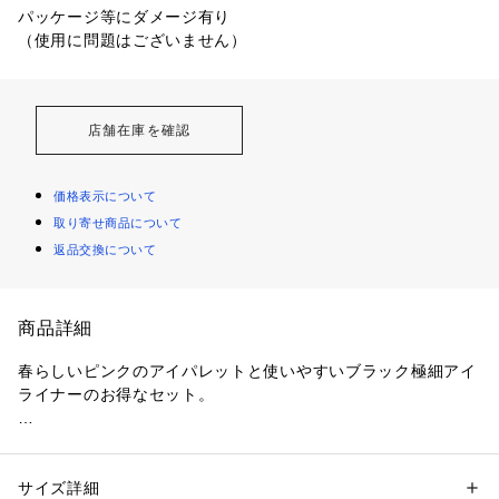
パッケージ等にダメージ有り

（使用に問題はございません）
店舗在庫を確認
価格表示について
取り寄せ商品について
返品交換について
商品詳細
春らしいピンクのアイパレットと使いやすいブラック極細アイ
ライナーのお得なセット。

【シティミニパレット PK-２ ウエストサイドローズ】

6色パレットで彩る着せ替えグラデアイ。肌なじみの良いカラ
ーからヌーディーカラーまで捨て色なしの6色により、様々な
サイズ詳細
性別：
レディース