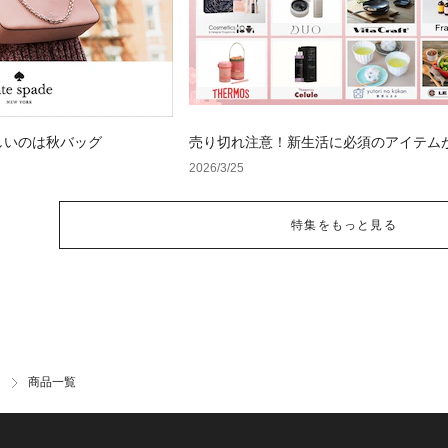
しいのは秋バッグ
売り切れ注意！新生活に必須のアイテムが
ポイント還元！
2026/3/25
特集をもっと見る
商品一覧