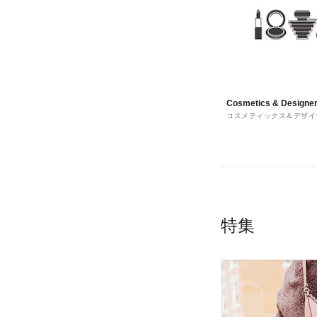
Cosmetics & Designe
コスメティックス＆デザイ
Fragrances
レグランス
特集