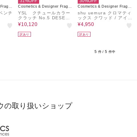
31%OFF
30%OFF
 Fragra
Cosmetics & Designer Fragra
Cosmetics & Designer Fragra
nces
nces
ベンチ
YSL クチュールカラー
shu uemura クロマティ
クラッチ No.5 DESERT
ックス クワッド / アイス
NUDE (アイシャドウ/チ
カルプト サマー マツリ
¥10,120
¥4,950
ークカラー)
訳あり
訳あり
5
5
件 /
件中
ウの取り扱いショップ