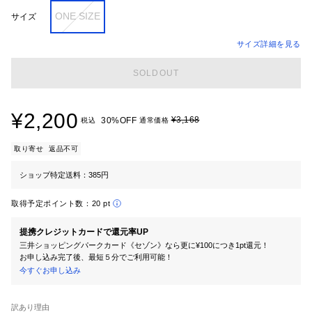
ONE SIZE
サイズ
サイズ詳細を見る
SOLDOUT
¥2,200
¥3,168
30%OFF
税込
通常価格
取り寄せ
返品不可
ショップ特定送料：385円
取得予定ポイント数：
20 pt
提携クレジットカードで還元率UP
三井ショッピングパークカード《セゾン》なら更に¥100につき1pt還元！
お申し込み完了後、最短５分でご利用可能！
今すぐお申し込み
訳あり理由