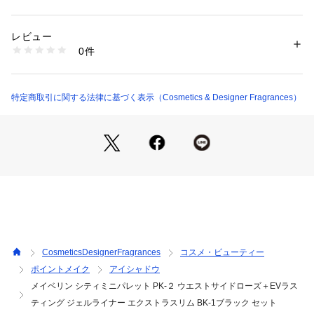
ルックを演出できます。

カテゴリー：
コスメ・ビューティー
 ＞ 
ポイントメイク
 ＞ 
アイシャドウ
レビュー
【EVラスティング ジェルライナー エクストラスリム BK-1ブ
商品番号：
1095300000045 
（モール）
0件
ラック】

0100001300038 （ショップ）
ウォータープルーフで長時間にじみにくい超極細ジェルペンシ
ル。ジェルがとろけるような、なめらかな描き心地で肌にしっ
かり密着し、水や涙に強い処方です。まつ毛の間やまぶたのキ
特定商取引に関する法律に基づく表示（Cosmetics & Designer Fragrances）
ワなど、細部までラインを描ける1.5mm径の超極細芯で、目元
の輪郭をくっきり仕上げます。
CosmeticsDesignerFragrances
コスメ・ビューティー
ポイントメイク
アイシャドウ
メイベリン シティミニパレット PK-２ ウエストサイドローズ＋EVラス
ティング ジェルライナー エクストラスリム BK-1ブラック セット