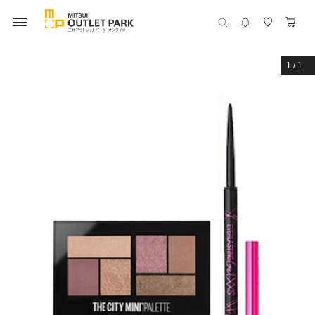
1
/
1