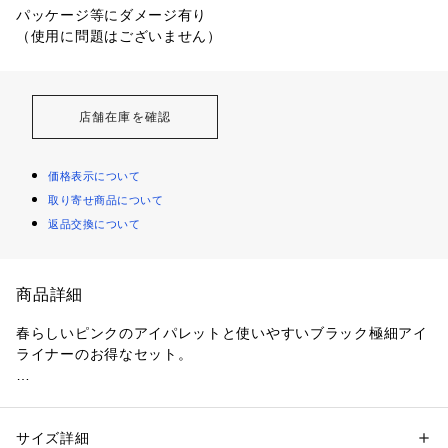
パッケージ等にダメージ有り

（使用に問題はございません）
店舗在庫を確認
価格表示について
取り寄せ商品について
返品交換について
商品詳細
春らしいピンクのアイパレットと使いやすいブラック極細アイ
ライナーのお得なセット。

【シティミニパレット PK-２ ウエストサイドローズ】

6色パレットで彩る着せ替えグラデアイ。肌なじみの良いカラ
ーからヌーディーカラーまで捨て色なしの6色により、様々な
サイズ詳細
性別：
レディース