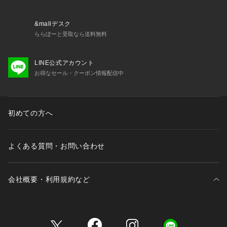
お揃いのアイテムは以下よりご確認ください。
・67160 ブラジャー（B・C・D）
・67161 ブラジャー（E・F）
&mallデスク
・67162 ブラジャー（G・H）
ららぽーと受取なら送料無料
・57163 ソフトブラ
・47163 おやすみブラ（M・L）
LINE公式アカウント
・47164 おやすみブラ（LL）
お得なセール・クーポン情報配信中
・47165 おやすみブラ（3L）
・77160 ノーマルショーツ
・77161 レースショーツ
・77164 Tバックショーツ
初めての方へ
・77166 サニタリーショーツ
・17160 スリップ
よくある質問・お問い合わせ
会社概要・利用規約など
三井不動産が展開する商業施設一覧