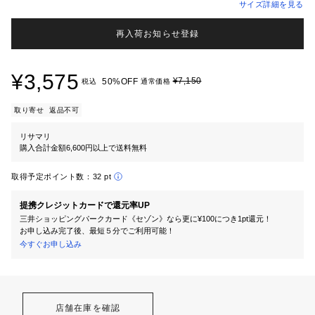
サイズ詳細を見る
再入荷お知らせ登録
¥3,575
¥7,150
50%OFF
税込
通常価格
取り寄せ
返品不可
リサマリ
購入合計金額6,600円以上で送料無料
取得予定ポイント数：
32 pt
提携クレジットカードで還元率UP
三井ショッピングパークカード《セゾン》なら更に¥100につき1pt還元！
お申し込み完了後、最短５分でご利用可能！
今すぐお申し込み
店舗在庫を確認