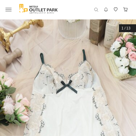
1
/
13