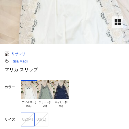
リサマリ
Risa Magli
マリカ スリップ
カラー
アイボリー(

グリーン(0

ネイビー(0

02(M)
03(L)
サイズ