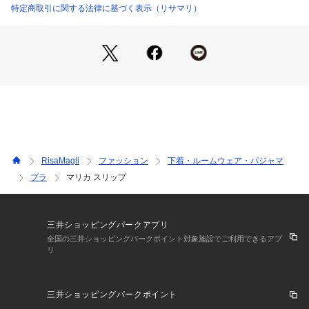
く透け、ラグジュアリーな雰囲気を演出します。
特定商取引に関する法律に基づく表示（リサマリ）
デザインに合わせるため、3色とも落ち着きのあるカラーでま
とめました。
どこか幻想的な世界観を醸し出してくれる、そんな「マリカ」
コレクションをお楽しみください。
＜アイテム特徴ご着用感＞
身生地はすべりがよい素材を使用しており、さらりとした気持
ちの良い着心地です。
伸縮性がありご着用していてストレスを感じにくい仕様になっ
ています。
RisaMagli
ファッション
下着・ルームウェア・パジャマ
ブラ
マリカ スリップ
＜サイズ＞
M：バスト 79～87cm（総丈：約75cm）
L：バスト 86～94cm（総丈：約75cm）
三井ショッピングパークアプリ
＜商品仕様＞
全国の三井ショッピングパークポイント対象施設でご利用できるアプ
リ
・ストラップ長さ調節可能（取り外し不可）
・身生地の伸縮性：あり
三井ショッピングパークポイント
＜関連アイテム＞