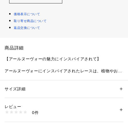
価格表示について
取り寄せ商品について
返品交換について
商品詳細
【アールヌーヴォーの魅力にインスパイアされて】
アールヌーヴォーにインスパイアされたレースは、植物やお花
をモチーフに、やわらかく優雅な曲線を大胆に組み合わせまし
た。
全体には輝くラメ糸をたっぷりと刺しゅうし、華やかなインパ
サイズ詳細
性別：
レディース
クトのあるデザインに。
カテゴリー：
ファッション
 ＞ 
下着・ルームウェア・パジャマ
 ＞ 
ブラ
素材：ナイロン・ポリエステル・ポリウレタン
身生地の両サイドはカップとお揃いの刺しゅうレースを裾まで
生産国：中国製
レビュー
あしらいました。
商品番号：
1095900000017 
（モール）
0件
スカラップは花びらとクラシカルな曲線のモチーフを交互に入
N05-17160 （ショップ）
れることで、曲線のシルエットがより引き立つ仕上がりに。
着用した際に上辺のスカラップや身生地のレースから肌が美し