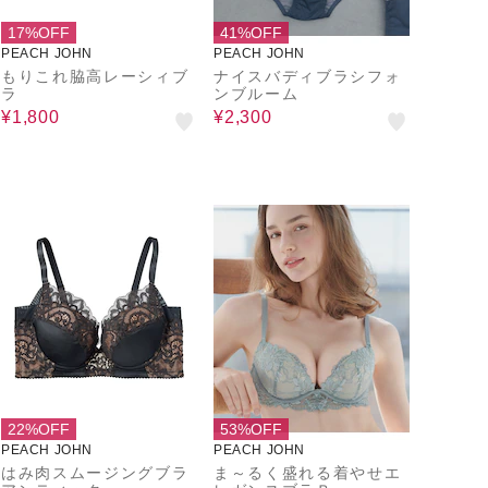
17%OFF
41%OFF
PEACH JOHN
PEACH JOHN
もりこれ脇高レーシィブ
ナイスバディブラシフォ
ラ
ンブルーム
¥1,800
¥2,300
22%OFF
53%OFF
PEACH JOHN
PEACH JOHN
はみ肉スムージングブラ
ま～るく盛れる着やせエ