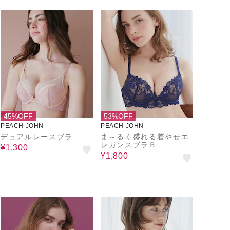
45%OFF
53%OFF
PEACH JOHN
PEACH JOHN
デュアルレースブラ
ま～るく盛れる着やせエ
レガンスブラＢ
¥1,300
¥1,800