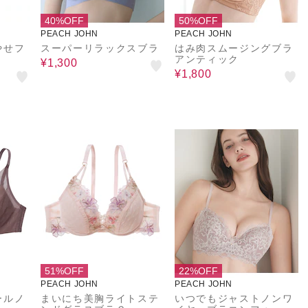
40%OFF
50%OFF
PEACH JOHN
PEACH JOHN
やせフ
スーパーリラックスブラ
はみ肉スムージングブラ
アンティック
¥1,300
¥1,800
51%OFF
22%OFF
PEACH JOHN
PEACH JOHN
ールノ
まいにち美胸ライトステ
いつでもジャストノンワ