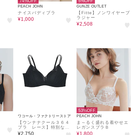
74%OFF
5%OFF
PEACH JOHN
GUNZE OUTLET
ナイスバディブラ
【Fitte】ノンワイヤーブ
ラジャー
¥1,000
¥2,508
53%OFF
ワコール・ファクトリーストア
PEACH JOHN
ィ
【ウンナナクール３６４
ま～るく盛れる着やせエ
ブラ レース】特別な日
レガンスブラＢ
以外の３６４日つけたく
¥2,750
¥1,800