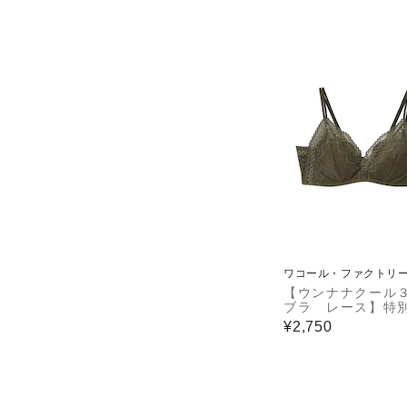
ワコール・ファクトリ
【ウンナナクール
ブラ レース】特
以外の３６４日つ
¥2,750
なるブラ ノンワ
ブラ