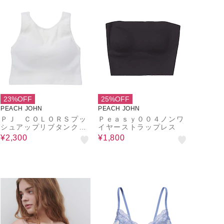
23%OFF
25%OFF
PEACH JOHN
PEACH JOHN
ＰＪ ＣＯＬＯＲＳプッ
Ｐｅａｓｙ００４ノンワ
シュアップリブタンクト
イヤーストラップレス
ップノンワイヤーブラ
¥2,300
¥1,800