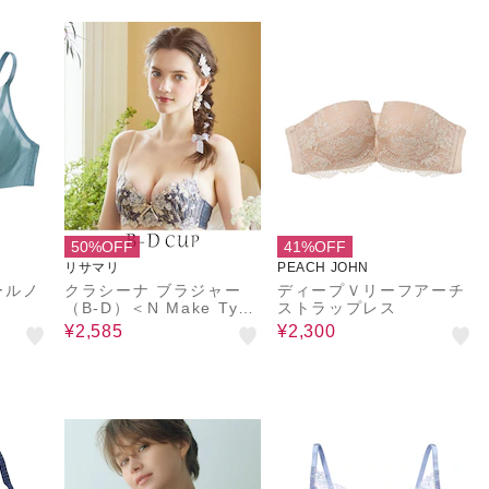
50%OFF
41%OFF
リサマリ
PEACH JOHN
ールノ
クラシーナ ブラジャー
ディープＶリーフアーチ
（B-D）＜N Make Type
ストラップレス
＞
¥2,585
¥2,300