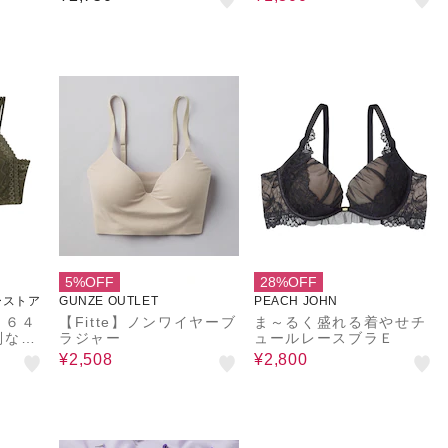
なるブラ ノンワイヤー
ブラ
5%OFF
28%OFF
ーストア
GUNZE OUTLET
PEACH JOHN
３６４
【Fitte】ノンワイヤーブ
ま～るく盛れる着やせチ
別な日
ラジャー
ュールレースブラＥ
けたく
¥2,508
¥2,800
イヤー