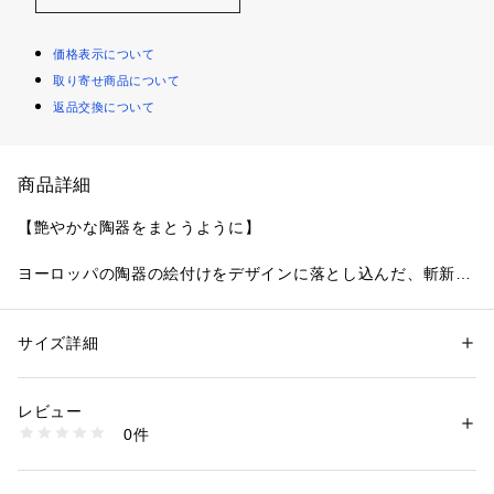
価格表示について
取り寄せ商品について
返品交換について
商品詳細
【艶やかな陶器をまとうように】
ヨーロッパの陶器の絵付けをデザインに落とし込んだ、斬新な
コレクションです。
正面を向いたお花や丸みのあるスカラは、陶器を連想させる艶
やかなデザインに。
サイズ詳細
性別：
レディース
ワンカラーでシンプルに仕上げたレースは、草花のステッチや
カテゴリー：
ファッション
 ＞ 
下着・ルームウェア・パジャマ
 ＞ 
ブラ
素材：ナイロン・ポリエステル・ポリウレタン
大きさに細かく変化をつけることで、思わず目をひくインパク
生産国：中国製
レビュー
トをプラスしています。
商品番号：
1095900000078 
（モール）
0件
身生地にあしらったレースは柄行が肌に浮かび上がり、エレガ
N05-17150 （ショップ）
ントな印象に仕上がりました。
スカラにあしらったドット柄のラインは、カップの上辺と身生