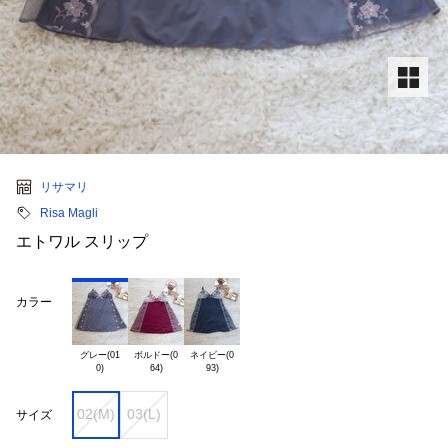
リサマリ
Risa Magli
エトワル スリップ
カラー
グレー(01

ボルドー(0

ネイビー(0

02(M)
03(L)
サイズ