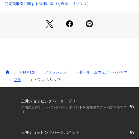
地で柄を変えるこだわりも。
特定商取引に関する法律に基づく表示（リサマリ）
ポイントでさりげなくラメ糸をあしらいました。
バックスタイルはシンプルなデザインで、お洋服を選ばずに着
用していただけます。
カラーは陶器をイメージさせるホワイト×ネイビー・ボルド
ー、大人上品なグレー×ピンクで展開しています。
いつもとはひと味違う魅力が詰まった、華やかなエトワルシリ
ーズをお楽しみください。
＜アイテム特徴 ご着用感＞
身生地はすべりがよい素材を使用しており、さらりとした気持
RisaMagli
ファッション
下着・ルームウェア・パジャマ
ちの良い着心地です。
ブラ
エトワル スリップ
伸縮性がありご着用していてストレスを感じにくい仕様になっ
ています。
＜サイズ＞
三井ショッピングパークアプリ
M：バスト 79～87cm（総丈：約75cm）
全国の三井ショッピングパークポイント対象施設でご利用できるアプ
リ
L：バスト 86～94cm（総丈：約75cm）
＜商品仕様＞
三井ショッピングパークポイント
・ストラップ長さ調節可能（取り外し不可）