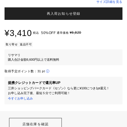
サイズ詳細を見る
再入荷お知らせ登録
¥3,410
¥6,820
50%OFF
税込
通常価格
取り寄せ
返品不可
リサマリ
購入合計金額6,600円以上で送料無料
取得予定ポイント数：
31 pt
提携クレジットカードで還元率UP
三井ショッピングパークカード《セゾン》なら更に¥100につき1pt還元！
お申し込み完了後、最短５分でご利用可能！
今すぐお申し込み
店舗在庫を確認