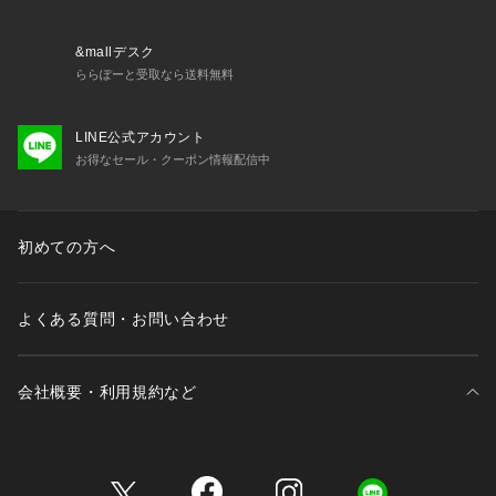
・身生地の伸縮性：あり
＜関連アイテム＞
&mallデスク
お揃いのアイテムは以下よりご確認ください。
ららぽーと受取なら送料無料
・67150 ブラジャー（B・C・D）
・67151 ブラジャー（E・F）
LINE公式アカウント
・67152 ブラジャー（G・H）
お得なセール・クーポン情報配信中
・57156 ブラレット
・47153 おやすみブラ（M・L）
・47154 おやすみブラ（LL）
・47155 おやすみブラ（3L）
初めての方へ
・77150 ノーマルショーツ
・77151 レースショーツ
・77153 フレアショーツ
よくある質問・お問い合わせ
・77154 Tバックショーツ
・77156 サニタリーショーツ
・17150 スリップ
会社概要・利用規約など
三井不動産が展開する商業施設一覧