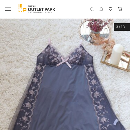
3
/
13